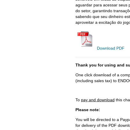
aguardar para acessar seus
do setor, garantindo transaç
sabendo que seu dinheiro es
aproveitar a excitação do jog
Download PDF
Thank you for using and
One click download of a compl
(including sales tax) to 
To
pay and download
this cha
Please note:
You will be directed to a Payp
for delivery of the PDF downl