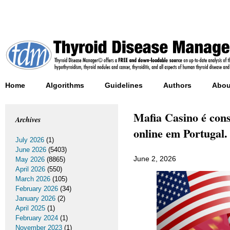
Home
Algorithms
Guidelines
Authors
Abou
Mafia Casino é cons
Archives
online em Portugal.
July 2026
(1)
June 2026
(5403)
June 2, 2026
May 2026
(8865)
April 2026
(550)
March 2026
(105)
February 2026
(34)
January 2026
(2)
April 2025
(1)
February 2024
(1)
November 2023
(1)