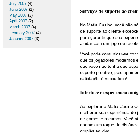
July 2007
(4)
June 2007
(1)
Serviços de suporte ao clien
May 2007
(2)
April 2007
(2)
No Mafia Casino, você não 
March 2007
(4)
de suporte ao cliente excepci
February 2007
(4)
para garantir que sua experiê
January 2007
(3)
ajudar com um jogo ou recebe
Você pode comunicar-se conosc
que os jogadores modernos ex
que você não tenha que espe
suporte proativo, pois apri
satisfação é nossa foco!
Interface e experiência ami
Ao explorar o Mafia Casino On
melhorar sua experiência de j
de games e recursos. Você nã
apenas um toque de distânci
crupiês ao vivo.