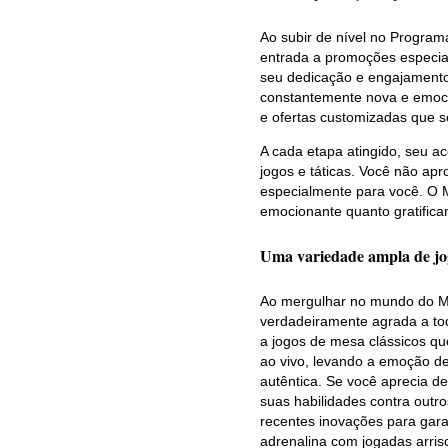
Ao subir de nível no Progra
entrada a promoções especiai
seu dedicação e engajamento
constantemente nova e emoci
e ofertas customizadas que s
A cada etapa atingido, seu a
jogos e táticas. Você não ap
especialmente para você. O M
emocionante quanto gratifica
Uma variedade ampla de jog
Ao mergulhar no mundo do Ma
verdadeiramente agrada a tod
a jogos de mesa clássicos qu
ao vivo, levando a emoção de
autêntica. Se você aprecia d
suas habilidades contra outr
recentes inovações para garan
adrenalina com jogadas arri