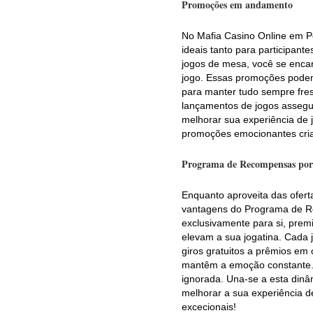
Promoções em andamento
No Mafia Casino Online em P
ideais tanto para participant
jogos de mesa, você se enca
jogo. Essas promoções podem 
para manter tudo sempre fresc
lançamentos de jogos assegur
melhorar sua experiência de 
promoções emocionantes cria
Programa de Recompensas por
Enquanto aproveita das ofert
vantagens do Programa de Re
exclusivamente para si, pre
elevam a sua jogatina. Cada 
giros gratuitos a prêmios e
mantêm a emoção constante. Q
ignorada. Una-se a esta din
melhorar a sua experiência d
excecionais!