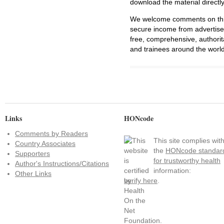
download the material directl
We welcome comments on this 
secure income from advertisem
free, comprehensive, authorit
and trainees around the world
Links
HONcode
Comments by Readers
This site complies wit
Country Associates
the
HONcode standar
Supporters
for trustworthy health
Author's Instructions/Citations
information:
Other Links
verify here
.