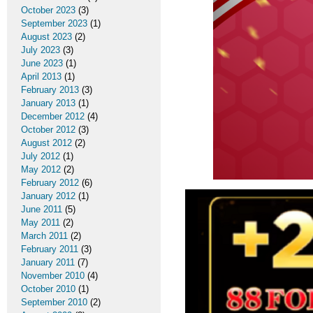
October 2023
(3)
September 2023
(1)
August 2023
(2)
July 2023
(3)
June 2023
(1)
April 2013
(1)
February 2013
(3)
January 2013
(1)
December 2012
(4)
October 2012
(3)
August 2012
(2)
July 2012
(1)
May 2012
(2)
February 2012
(6)
January 2012
(1)
June 2011
(5)
May 2011
(2)
March 2011
(2)
February 2011
(3)
January 2011
(7)
November 2010
(4)
October 2010
(1)
September 2010
(2)