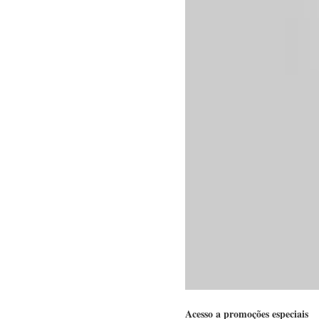
Acesso a promoções especiais