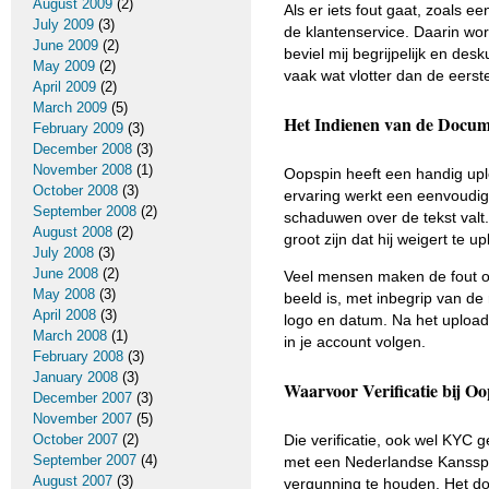
August 2009
(2)
Als er iets fout gaat, zoals 
July 2009
(3)
de klantenservice. Daarin wor
June 2009
(2)
beviel mij begrijpelijk en de
May 2009
(2)
vaak wat vlotter dan de eerst
April 2009
(2)
March 2009
(5)
Het Indienen van de Docum
February 2009
(3)
December 2008
(3)
November 2008
(1)
Oopspin heeft een handig uplo
October 2008
(3)
ervaring werkt een eenvoudig
September 2008
(2)
schaduwen over de tekst valt.
August 2008
(2)
groot zijn dat hij weigert te 
July 2008
(3)
June 2008
(2)
Veel mensen maken de fout om
May 2008
(3)
beeld is, met inbegrip van de 
April 2008
(3)
logo en datum. Na het uploaden
March 2008
(1)
in je account volgen.
February 2008
(3)
January 2008
(3)
Waarvoor Verificatie bij O
December 2007
(3)
November 2007
(5)
October 2007
(2)
Die verificatie, ook wel KYC g
September 2007
(4)
met een Nederlandse Kansspel
August 2007
(3)
vergunning te houden. Het do