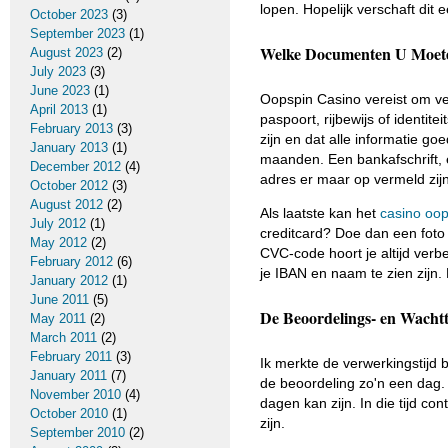
lopen. Hopelijk verschaft dit 
October 2023
(3)
September 2023
(1)
Welke Documenten U Moet
August 2023
(2)
July 2023
(3)
June 2023
(1)
Oopspin Casino vereist om ver
April 2013
(1)
paspoort, rijbewijs of identite
February 2013
(3)
zijn en dat alle informatie g
January 2013
(1)
maanden. Een bankafschrift, 
December 2012
(4)
adres er maar op vermeld zijn
October 2012
(3)
August 2012
(2)
Als laatste kan het
casino oop
July 2012
(1)
creditcard? Doe dan een foto 
May 2012
(2)
CVC-code hoort je altijd ver
February 2012
(6)
je IBAN en naam te zien zijn
January 2012
(1)
June 2011
(5)
De Beoordelings- en Wachtt
May 2011
(2)
March 2011
(2)
February 2011
(3)
Ik merkte de verwerkingstijd 
January 2011
(7)
de beoordeling zo'n een dag. 
November 2010
(4)
dagen kan zijn. In die tijd co
October 2010
(1)
zijn.
September 2010
(2)