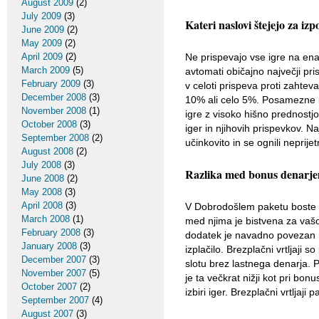
August 2009
(2)
July 2009
(3)
Kateri naslovi štejejo za iz
June 2009
(2)
May 2009
(2)
April 2009
(2)
Ne prispevajo vse igre na ena
March 2009
(5)
avtomati običajno največji pri
February 2009
(3)
v celoti prispeva proti zahte
December 2008
(3)
10% ali celo 5%. Posamezne i
November 2008
(1)
igre z visoko hišno prednostj
October 2008
(3)
iger in njihovih prispevkov. 
September 2008
(2)
učinkovito in se ognili nepri
August 2008
(2)
July 2008
(3)
Razlika med bonus denarjem
June 2008
(2)
May 2008
(3)
April 2008
(3)
V Dobrodošlem paketu boste za
March 2008
(1)
med njima je bistvena za vašo
February 2008
(3)
dodatek je navadno povezan na 
January 2008
(3)
izplačilo. Brezplačni vrtljaji
December 2007
(3)
slotu brez lastnega denarja. P
November 2007
(5)
je ta večkrat nižji kot pri bo
October 2007
(2)
izbiri iger. Brezplačni vrtljaj
September 2007
(4)
August 2007
(3)