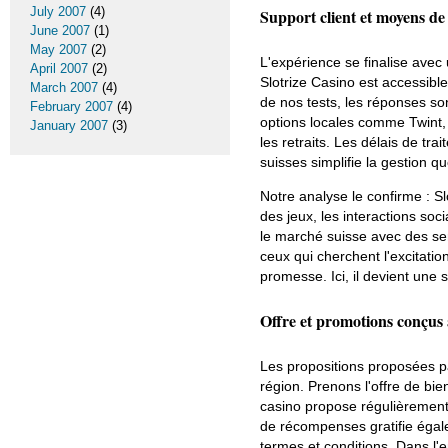
July 2007
(4)
Support client et moyens de
June 2007
(1)
May 2007
(2)
L'expérience se finalise avec
April 2007
(2)
Slotrize Casino est accessible
March 2007
(4)
de nos tests, les réponses so
February 2007
(4)
options locales comme Twint, P
January 2007
(3)
les retraits. Les délais de tr
suisses simplifie la gestion qu
Notre analyse le confirme : S
des jeux, les interactions soci
le marché suisse avec des ser
ceux qui cherchent l'excitatio
promesse. Ici, il devient une 
Offre et promotions conçus
Les propositions proposées pa
région. Prenons l'offre de bi
casino propose régulièrement
de récompenses gratifie égale
termes et conditions. Dans l'