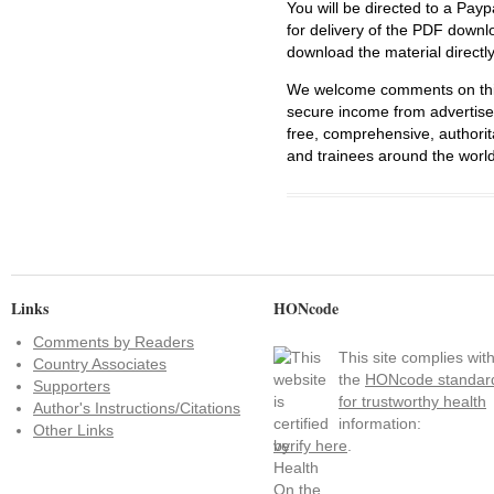
You will be directed to a Payp
for delivery of the PDF downl
download the material directl
We welcome comments on this 
secure income from advertisem
free, comprehensive, authorit
and trainees around the world
Links
HONcode
Comments by Readers
This site complies wit
Country Associates
the
HONcode standar
Supporters
for trustworthy health
Author's Instructions/Citations
information:
Other Links
verify here
.