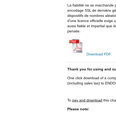
La fiabilité ne se marchande 
encodage SSL de dernière géné
dispositifs de nombres aléatoi
d'une licence officielle exige
aussi fiable et impartial que 
pensée.
Download PDF
Thank you for using and
One click download of a compl
(including sales tax) to 
To
pay and download
this cha
Please note: