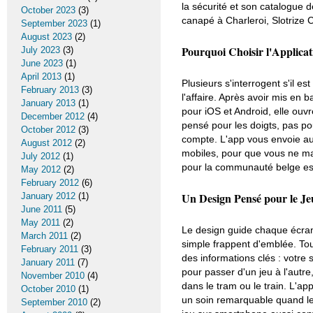
la sécurité et son catalogue 
October 2023
(3)
canapé à Charleroi, Slotrize 
September 2023
(1)
August 2023
(2)
Pourquoi Choisir l'Applicat
July 2023
(3)
June 2023
(1)
April 2013
(1)
Plusieurs s'interrogent s'il e
February 2013
(3)
l'affaire. Après avoir mis en b
January 2013
(1)
pour iOS et Android, elle ouvr
December 2012
(4)
pensé pour les doigts, pas pou
October 2012
(3)
compte. L'app vous envoie aus
August 2012
(2)
mobiles, pour que vous ne man
July 2012
(1)
pour la communauté belge est
May 2012
(2)
February 2012
(6)
Un Design Pensé pour le J
January 2012
(1)
June 2011
(5)
May 2011
(2)
Le design guide chaque écran d
March 2011
(2)
simple frappent d'emblée. To
February 2011
(3)
des informations clés : votre 
January 2011
(7)
pour passer d'un jeu à l'aut
November 2010
(4)
dans le tram ou le train. L'ap
October 2010
(1)
un soin remarquable quand le
September 2010
(2)