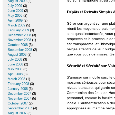
jeu sur smartphone aussi con
August 2009
(2)
July 2009
(3)
June 2009
(2)
Dépôts et Retraits Simples 
May 2009
(2)
April 2009
(2)
Gérer son argent sur une plate
March 2009
(5)
réunit les moyens de paiement
February 2009
(3)
sont quasi instantanés, vous p
December 2008
(3)
respectés et le processus de vé
November 2008
(1)
est transparente, et l'histor
October 2008
(3)
belges attentifs de leur budge
September 2008
(2)
que vous vous définissez. Ges
August 2008
(2)
July 2008
(3)
June 2008
(2)
Sécurité et Sérénité sur Vo
May 2008
(3)
April 2008
(3)
S'amuser sur mobile suscite d
March 2008
(1)
mesures sérieuses pour sécuri
February 2008
(3)
niveau bancaire, qui garde con
January 2008
(3)
Commission des Jeux de Hasar
December 2007
(3)
personnel, comme la faculté d
November 2007
(5)
locale. L'authentification à 
October 2007
(2)
appropriées au marché belge,
September 2007
(4)
August 2007
(3)