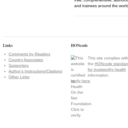
free, comprehensive, authorit
and trainees around the world
Links
HONcode
Comments by Readers
This site complies wit
Country Associates
the
HONcode standar
Supporters
for trustworthy health
Author's Instructions/Citations
information:
Other Links
verify here
.