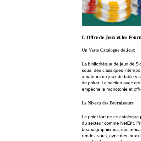
L'Offre de Jeux et les Fourn
Un Vaste Catalogue de Jeux
La bibliothèque de jeux de Sl
sous, des classiques intempor
amateurs de jeux de table y 
de poker. La section avec crou
empêche la monotonie et offre
Le Niveau des Fournisseurs
Le point fort de ce catalogue 
du secteur comme NetEnt, Prag
beaux graphismes, des mécaniq
rendez-vous, avec des taux d