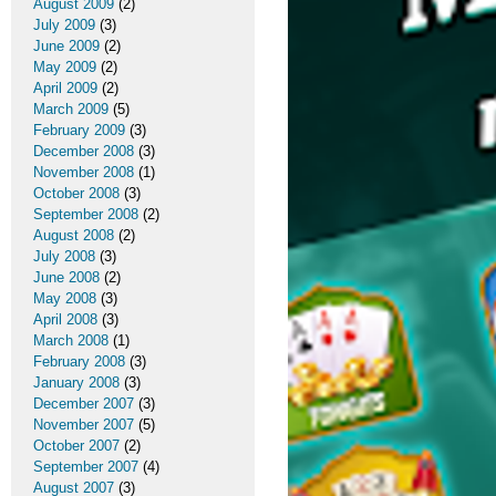
August 2009
(2)
July 2009
(3)
June 2009
(2)
May 2009
(2)
April 2009
(2)
March 2009
(5)
February 2009
(3)
December 2008
(3)
November 2008
(1)
October 2008
(3)
September 2008
(2)
August 2008
(2)
July 2008
(3)
June 2008
(2)
May 2008
(3)
April 2008
(3)
March 2008
(1)
February 2008
(3)
January 2008
(3)
December 2007
(3)
November 2007
(5)
October 2007
(2)
September 2007
(4)
August 2007
(3)