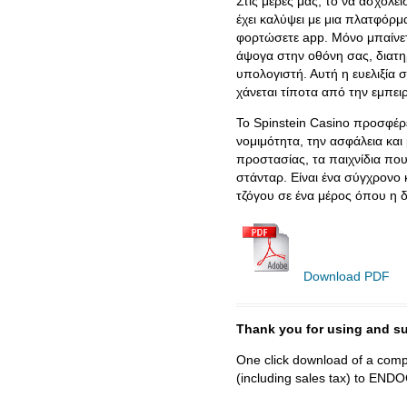
Στις μέρες μας, το να ασχολεί
έχει καλύψει με μια πλατφόρμα
φορτώσετε app. Μόνο μπαίνε
άψογα στην οθόνη σας, διατηρ
υπολογιστή. Αυτή η ευελιξία σ
χάνεται τίποτα από την εμπειρ
Το Spinstein Casino προσφέρε
νομιμότητα, την ασφάλεια και
προστασίας, τα παιχνίδια πο
στάνταρ. Είναι ένα σύγχρονο
τζόγου σε ένα μέρος όπου η 
Download PDF
Thank you for using and
One click download of a compl
(including sales tax) to 