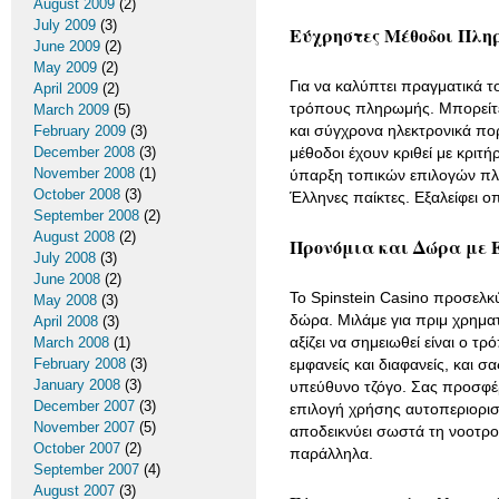
August 2009
(2)
July 2009
(3)
Εύχρηστες Μέθοδοι Πληρ
June 2009
(2)
May 2009
(2)
Για να καλύπτει πραγματικά το
April 2009
(2)
τρόπους πληρωμής. Μπορείτε 
March 2009
(5)
και σύγχρονα ηλεκτρονικά πορ
February 2009
(3)
December 2008
(3)
μέθοδοι έχουν κριθεί με κριτή
November 2008
(1)
ύπαρξη τοπικών επιλογών πληρ
October 2008
(3)
Έλληνες παίκτες. Εξαλείφει 
September 2008
(2)
August 2008
(2)
Προνόμια και Δώρα με 
July 2008
(3)
June 2008
(2)
Το Spinstein Casino προσελκύ
May 2008
(3)
δώρα. Μιλάμε για πριμ χρημα
April 2008
(3)
αξίζει να σημειωθεί είναι ο τρό
March 2008
(1)
February 2008
(3)
εμφανείς και διαφανείς, και 
January 2008
(3)
υπεύθυνο τζόγο. Σας προσφέρ
December 2007
(3)
επιλογή χρήσης αυτοπεριορι
November 2007
(5)
αποδεικνύει σωστά τη νοοτρο
October 2007
(2)
παράλληλα.
September 2007
(4)
August 2007
(3)