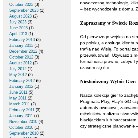
nowoczesną technologię, kilka
October 2023
(3)
– bez wychodzenia z domu. Zo
September 2023
(1)
August 2023
(2)
Zapraszamy w Świecie Rozr
July 2023
(3)
June 2023
(1)
April 2013
(1)
Od pierwszego wejścia na str
February 2013
(3)
po polsku, a obsługa klienta
January 2013
(1)
trafiła nad Wisłę. To portal 
December 2012
(4)
przewalutowań. Używasz z met
October 2012
(3)
formalności prawne, żebyś Ty
August 2012
(2)
czasem się śni.
July 2012
(1)
May 2012
(2)
Nieskończony Wybór Gier: 
February 2012
(6)
January 2012
(1)
June 2011
(5)
Nasza kolekcja gier to zachęt
May 2011
(2)
Pragmatic Play, Play’n GO cz
March 2011
(2)
automaty owocowe, zaawansowa
February 2011
(3)
miłośników realizmu stworzyli
January 2011
(7)
blackjackiem lub baccaratem i
November 2010
(4)
czy strategiczne planowanie –
October 2010
(1)
September 2010
(2)