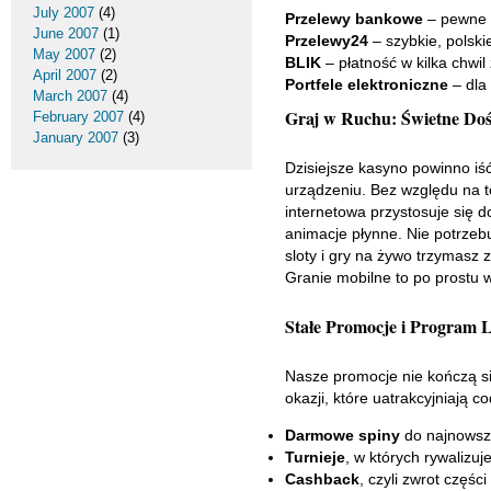
July 2007
(4)
Przelewy bankowe
– pewne i
June 2007
(1)
Przelewy24
– szybkie, polski
May 2007
(2)
BLIK
– płatność w kilka chwil
April 2007
(2)
Portfele elektroniczne
– dla 
March 2007
(4)
Graj w Ruchu: Świetne Doś
February 2007
(4)
January 2007
(3)
Dzisiejsze kasyno powinno iś
urządzeniu. Bez względu na t
internetowa przystosuje się do
animacje płynne. Nie potrzebu
sloty i gry na żywo trzymasz
Granie mobilne to po prostu 
Stałe Promocje i Program 
Nasze promocje nie kończą s
okazji, które uatrakcyjniają 
Darmowe spiny
do najnowsz
Turnieje
, w których rywalizu
Cashback
, czyli zwrot częśc