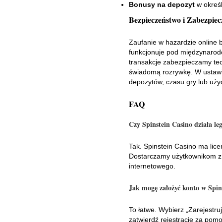
Bonusy na depozyt
w określ
Bezpieczeństwo i Zabezpie
Zaufanie w hazardzie online 
funkcjonuje pod międzynarodo
transakcje zabezpieczamy te
świadomą rozrywkę. W ustawie
depozytów, czasu gry lub uż
FAQ
Czy Spinstein Casino działa le
Tak. Spinstein Casino ma lic
Dostarczamy użytkownikom z P
internetowego.
Jak mogę założyć konto w Spin
To łatwe. Wybierz „Zarejestruj
zatwierdź rejestrację za pomo