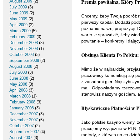
Premia powitalna, Który P
August 2009
(2)
July 2009
(3)
June 2009
(2)
Chcemy, żeby Twoja podróż ru
May 2009
(2)
pierwszy kapitał. Dodatki po
April 2009
(2)
poznanie naszej propozycji. 
March 2009
(5)
warto je sprawdzić, żeby wie
February 2009
(3)
powitanie – konkretny i dając
December 2008
(3)
November 2008
(1)
Obsługa Klienta Po Polsku:
October 2008
(3)
September 2008
(2)
August 2008
(2)
Mimo że w najbardziej przyja
July 2008
(3)
pracownicy komunikują się po
June 2008
(2)
z zasadami gier. Najszybszym 
May 2008
(3)
mail. Odpowiadamy rzeczowo i
April 2008
(3)
stanowisz naszym gościem, a
March 2008
(1)
February 2008
(3)
Błyskawiczne Płatności w 
January 2008
(3)
December 2007
(3)
November 2007
(5)
Jako polskie kasyno wiemy, że
October 2007
(2)
pracujemy wyłącznie w PLN. N
September 2007
(4)
metody, z których na co dzień
August 2007
(3)