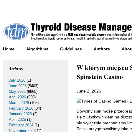
Home
Algorithms
Guidelines
Authors
Abou
W którym miejscu S
Archives
Spinstein Casino
July 2026
(1)
June 2026
(5403)
June 2, 2026
May 2026
(8865)
April 2026
(550)
March 2026
(105)
February 2026
(34)
Dowolny spin może przeobrazi
January 2026
(2)
się z użytkownikiem na dłużs
April 2025
(1)
nie wyłącznie mechanizmy i cy
February 2024
(1)
Polski przygotowaliśmy lokaliz
November 2023
(1)