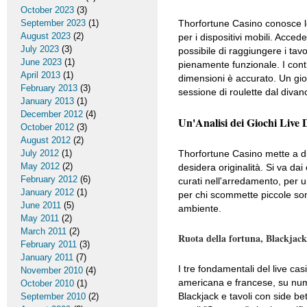
October 2023
(3)
September 2023
(1)
Thorfortune Casino conosce le 
August 2023
(2)
per i dispositivi mobili. Acce
July 2023
(3)
possibile di raggiungere i tavo
June 2023
(1)
pienamente funzionale. I contro
April 2013
(1)
dimensioni è accurato. Un gioc
February 2013
(3)
sessione di roulette dal divan
January 2013
(1)
December 2012
(4)
Un'Analisi dei Giochi Live D
October 2012
(3)
August 2012
(2)
July 2012
(1)
Thorfortune Casino mette a dis
May 2012
(2)
desidera originalità. Si va dai 
February 2012
(6)
curati nell'arredamento, per un
January 2012
(1)
per chi scommette piccole som
June 2011
(5)
ambiente.
May 2011
(2)
March 2011
(2)
Ruota della fortuna, Blackjack
February 2011
(3)
January 2011
(7)
I tre fondamentali del live ca
November 2010
(4)
americana e francese, su numer
October 2010
(1)
Blackjack e tavoli con side bet
September 2010
(2)