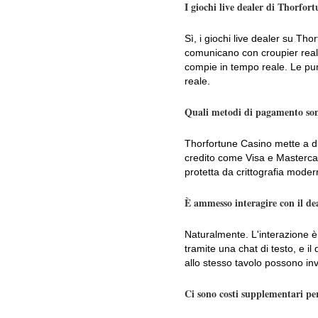
I giochi live dealer di Thorfor
Sì, i giochi live dealer su Tho
comunicano con croupier reali
compie in tempo reale. Le pun
reale.
Quali metodi di pagamento sono 
Thorfortune Casino mette a dis
credito come Visa e Mastercard
protetta da crittografia moder
È ammesso interagire con il deal
Naturalmente. L'interazione è
tramite una chat di testo, e i
allo stesso tavolo possono in
Ci sono costi supplementari per 