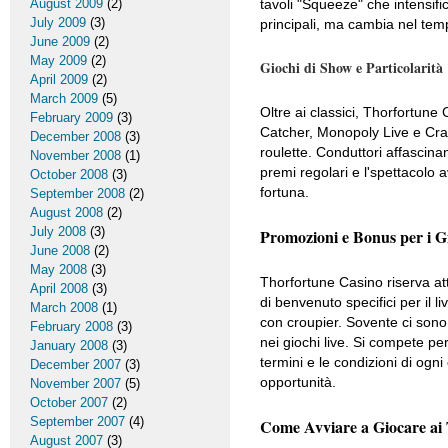
August 2009
(2)
tavoli "Squeeze" che intensifi
July 2009
(3)
principali, ma cambia nel temp
June 2009
(2)
May 2009
(2)
Giochi di Show e Particolarità
April 2009
(2)
March 2009
(5)
Oltre ai classici, Thorfortune
February 2009
(3)
Catcher, Monopoly Live e Cra
December 2008
(3)
roulette. Conduttori affascina
November 2008
(1)
premi regolari e l'spettacolo 
October 2008
(3)
fortuna.
September 2008
(2)
August 2008
(2)
July 2008
(3)
Promozioni e Bonus per i Gi
June 2008
(2)
May 2008
(3)
Thorfortune Casino riserva at
April 2008
(3)
di benvenuto specifici per il l
March 2008
(1)
con croupier. Sovente ci sono 
February 2008
(3)
nei giochi live. Si compete pe
January 2008
(3)
termini e le condizioni di ogni
December 2007
(3)
opportunità.
November 2007
(5)
October 2007
(2)
September 2007
(4)
Come Avviare a Giocare ai 
August 2007
(3)