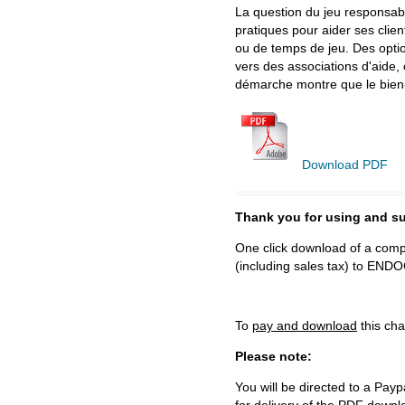
La question du jeu responsabl
pratiques pour aider ses clie
ou de temps de jeu. Des optio
vers des associations d'aide,
démarche montre que le bien-ê
Download PDF
Thank you for using and
One click download of a compl
(including sales tax) to 
To
pay and download
this cha
Please note:
You will be directed to a Payp