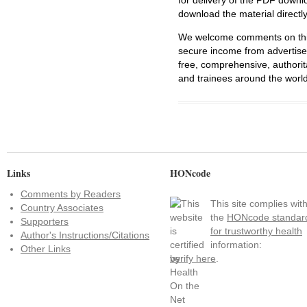
for delivery of the PDF downl
download the material directl
We welcome comments on this 
secure income from advertisem
free, comprehensive, authorit
and trainees around the world
Links
HONcode
Comments by Readers
This site complies wit
Country Associates
the
HONcode standar
Supporters
for trustworthy health
Author's Instructions/Citations
information:
Other Links
verify here
.