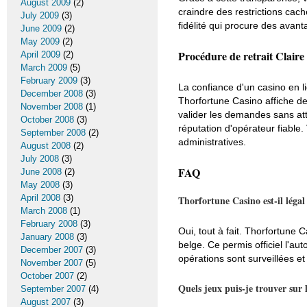
August 2009
(2)
craindre des restrictions ca
July 2009
(3)
fidélité qui procure des avan
June 2009
(2)
May 2009
(2)
Procédure de retrait Claire 
April 2009
(2)
March 2009
(5)
February 2009
(3)
La confiance d'un casino en li
December 2008
(3)
Thorfortune Casino affiche d
November 2008
(1)
valider les demandes sans atte
October 2008
(3)
réputation d'opérateur fiable
September 2008
(2)
administratives.
August 2008
(2)
July 2008
(3)
FAQ
June 2008
(2)
May 2008
(3)
April 2008
(3)
Thorfortune Casino est-il légal
March 2008
(1)
February 2008
(3)
Oui, tout à fait. Thorfortune
January 2008
(3)
belge. Ce permis officiel l'au
December 2007
(3)
opérations sont surveillées et
November 2007
(5)
October 2007
(2)
Quels jeux puis-je trouver sur 
September 2007
(4)
August 2007
(3)