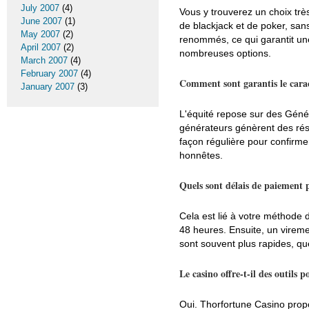
July 2007
(4)
Vous y trouverez un choix trè
June 2007
(1)
de blackjack et de poker, sans
May 2007
(2)
renommés, ce qui garantit une
April 2007
(2)
nombreuses options.
March 2007
(4)
February 2007
(4)
Comment sont garantis le caract
January 2007
(3)
L'équité repose sur des Géné
générateurs génèrent des résu
façon régulière pour confirme
honnêtes.
Quels sont délais de paiement 
Cela est lié à votre méthode 
48 heures. Ensuite, un vireme
sont souvent plus rapides, qu
Le casino offre-t-il des outils 
Oui. Thorfortune Casino propo