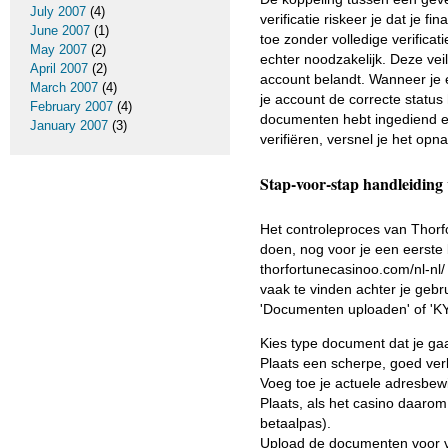
July 2007
(4)
verificatie riskeer je dat je 
June 2007
(1)
toe zonder volledige verificat
May 2007
(2)
echter noodzakelijk. Deze vei
April 2007
(2)
account belandt. Wanneer je e
March 2007
(4)
je account de correcte status 
February 2007
(4)
documenten hebt ingediend en
January 2007
(3)
verifiëren, versnel je het opn
Stap-voor-stap handleiding 
Het controleproces van Thorfor
doen, nog voor je een eerste 
thorfortunecasinoo.com/nl-nl/ 
vaak te vinden achter je gebr
'Documenten uploaden' of 'KYC
Kies type document dat je gaat
Plaats een scherpe, goed verl
Voeg toe je actuele adresbewijs
Plaats, als het casino daarom
betaalpas).
Upload de documenten voor ver