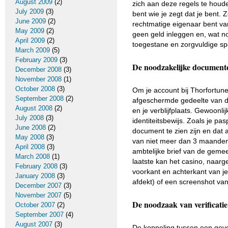
August 2009
(2)
zich aan deze regels te houde
July 2009
(3)
bent wie je zegt dat je bent. 
June 2009
(2)
rechtmatige eigenaar bent van
May 2009
(2)
geen geld inleggen en, wat no
April 2009
(2)
toegestane en zorgvuldige s
March 2009
(5)
February 2009
(3)
De noodzakelijke documente
December 2008
(3)
November 2008
(1)
October 2008
(3)
Om je account bij Thorfortun
September 2008
(2)
afgeschermde gedeelte van de
August 2008
(2)
en je verblijfplaats. Gewoonl
July 2008
(3)
identiteitsbewijs. Zoals je pas
June 2008
(2)
document te zien zijn en dat 
May 2008
(3)
van niet meer dan 3 maanden 
April 2008
(3)
ambtelijke brief van de geme
March 2008
(1)
laatste kan het casino, naarg
February 2008
(3)
voorkant en achterkant van j
January 2008
(3)
afdekt) of een screenshot van
December 2007
(3)
November 2007
(5)
De noodzaak van verificatie
October 2007
(2)
September 2007
(4)
August 2007
(3)
De koppeling tussen een gever