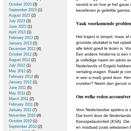
October 2023
(3)
vereist is en hoe je het gauw 
September 2023
(1)
beoefenen je geliefde games.
August 2023
(2)
July 2023
(3)
Vaak voorkomende probleme
June 2023
(1)
April 2013
(1)
Het traject is simpel, maar af
February 2013
(3)
grootste obstakel is het opla
January 2013
(1)
alle tekst goed te lezen is. 
December 2012
(4)
Een andere hindernis is een 
October 2012
(3)
August 2012
(2)
je volledige naam en adres e
July 2012
(1)
Nederlands of Engels hebben 
May 2012
(2)
vertaling vragen. Raakt je co
February 2012
(6)
in een e-mail) goed door. Her
January 2012
(1)
onzeker? Neem dan gerust con
June 2011
(5)
May 2011
(2)
Om welke reden accountverifi
March 2011
(2)
February 2011
(3)
Voor Nederlandse spelers is ac
January 2011
(7)
November 2010
(4)
Dat komt door de Nederlands
October 2010
(1)
Kansspelautoriteit (KSA). Di
September 2010
(2)
en misdaad zoals witwassen be