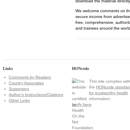
download the material directl
We welcome comments on this 
secure income from advertisem
free, comprehensive, authorit
and trainees around the world
Links
HONcode
Comments by Readers
This site complies wit
Country Associates
the
HONcode standar
Supporters
for trustworthy health
Author's Instructions/Citations
information:
Other Links
verify here
.