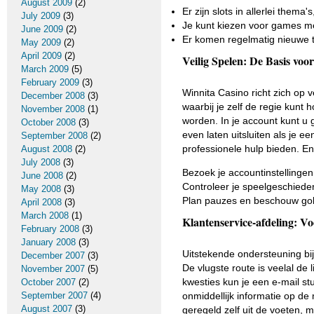
August 2009
(2)
Er zijn slots in allerlei them
July 2009
(3)
Je kunt kiezen voor games met 
June 2009
(2)
Er komen regelmatig nieuwe tit
May 2009
(2)
April 2009
(2)
Veilig Spelen: De Basis vo
March 2009
(5)
February 2009
(3)
Winnita Casino richt zich op 
December 2008
(3)
waarbij je zelf de regie kunt 
November 2008
(1)
worden. In je account kunt u gr
October 2008
(3)
even laten uitsluiten als je e
September 2008
(2)
professionele hulp bieden. En
August 2008
(2)
July 2008
(3)
Bezoek je accountinstellingen
June 2008
(2)
Controleer je speelgeschieden
May 2008
(3)
Plan pauzes en beschouw gok
April 2008
(3)
March 2008
(1)
Klantenservice-afdeling: V
February 2008
(3)
January 2008
(3)
Uitstekende ondersteuning bij
December 2007
(3)
De vlugste route is veelal de 
November 2007
(5)
kwesties kun je een e-mail stu
October 2007
(2)
onmiddellijk informatie op de
September 2007
(4)
August 2007
(3)
geregeld zelf uit de voeten, ma