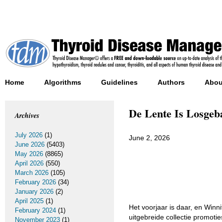
Home
Algorithms
Guidelines
Authors
Abou
De Lente Is Losgeb
Archives
July 2026
(1)
June 2, 2026
June 2026
(5403)
May 2026
(8865)
April 2026
(550)
March 2026
(105)
February 2026
(34)
January 2026
(2)
April 2025
(1)
Het voorjaar is daar, en Winn
February 2024
(1)
uitgebreide collectie promoti
November 2023
(1)