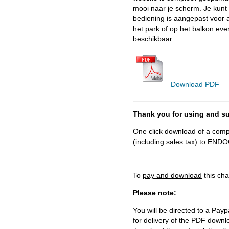
mooi naar je scherm. Je kunt
bediening is aangepast voor a
het park of op het balkon ev
beschikbaar.
Download PDF
Thank you for using and
One click download of a compl
(including sales tax) to 
To
pay and download
this cha
Please note:
You will be directed to a Payp
for delivery of the PDF downl