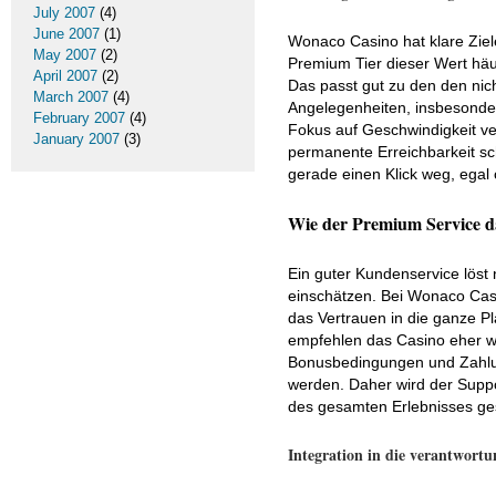
July 2007
(4)
June 2007
(1)
Wonaco Casino hat klare Ziele.
May 2007
(2)
Premium Tier dieser Wert häu
April 2007
(2)
Das passt gut zu den den nich
March 2007
(4)
Angelegenheiten, insbesonder
February 2007
(4)
Fokus auf Geschwindigkeit ver
January 2007
(3)
permanente Erreichbarkeit sch
gerade einen Klick weg, egal 
Wie der Premium Service da
Ein guter Kundenservice löst
einschätzen. Bei Wonaco Casi
das Vertrauen in die ganze Pl
empfehlen das Casino eher wei
Bonusbedingungen und Zahlu
werden. Daher wird der Suppo
des gesamten Erlebnisses g
Integration in die verantwortun