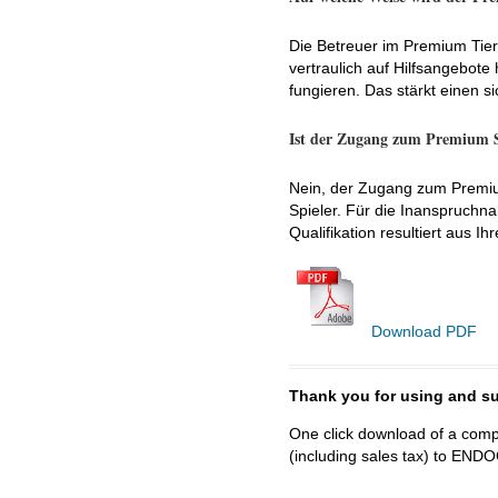
Die Betreuer im Premium Tier 
vertraulich auf Hilfsangebote
fungieren. Das stärkt einen 
Ist der Zugang zum Premium Se
Nein, der Zugang zum Premium 
Spieler. Für die Inanspruchn
Qualifikation resultiert aus I
Download PDF
Thank you for using and
One click download of a compl
(including sales tax) to 