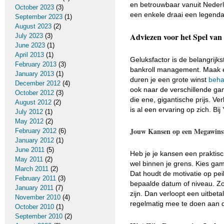
en betrouwbaar vanuit Nederl
October 2023
(3)
een enkele draai een legenda
September 2023
(1)
August 2023
(2)
Adviezen voor het Spel van
July 2023
(3)
June 2023
(1)
April 2013
(1)
Geluksfactor is de belangrijks
February 2013
(3)
bankroll management. Maak ee
January 2013
(1)
duren je een grote winst
beha
December 2012
(4)
ook naar de verschillende ga
October 2012
(3)
die ene, gigantische prijs. Ve
August 2012
(2)
is al een ervaring op zich. B
July 2012
(1)
May 2012
(2)
Jouw Kansen op een Megawins
February 2012
(6)
January 2012
(1)
June 2011
(5)
Heb je je kansen een praktisc
May 2011
(2)
wel binnen je grens. Kies game
March 2011
(2)
Dat houdt de motivatie op pei
February 2011
(3)
bepaalde datum of niveau. Zo
January 2011
(7)
zijn. Dan verloopt een uitbeta
November 2010
(4)
regelmatig mee te doen aan de 
October 2010
(1)
September 2010
(2)