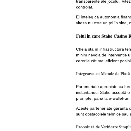
transparente ale jocului. Vitez
controlat.
Ei înțeleg că autonomia finan
viteza nu este un țel în sine,
Felul în care Stake Casino 
Cheia stă în infrastructura te
minim nevoia de intervenție u
cererile cât mai eficient posibi
Integrarea cu Metode de Plat
Parteneriate apropiate cu furni
instantaneu. Stake acceptă o 
prompte, până la e-wallet-ur
Aceste parteneriate garantă că
sunt obstacolele tehnice sau a
Procedură de Verificare Simpli