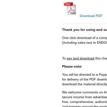
Download PDF
Thank you for using and
One click download of a compl
(including sales tax) to 
To
pay and download
this cha
Please note:
You will be directed to a Payp
for delivery of the PDF downl
download the material directl
We welcome comments on this 
secure income from advertisem
free, comprehensive, authorit
and trainees around the world