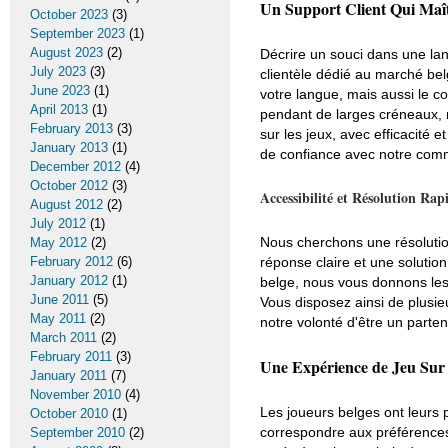
Un Support Client Qui Maî
October 2023
(3)
September 2023
(1)
August 2023
(2)
Décrire un souci dans une lan
July 2023
(3)
clientèle dédié au marché be
June 2023
(1)
votre langue, mais aussi le co
April 2013
(1)
pendant de larges créneaux, 
February 2013
(3)
sur les jeux, avec efficacité e
January 2013
(1)
de confiance avec notre com
December 2012
(4)
October 2012
(3)
Accessibilité et Résolution Rap
August 2012
(2)
July 2012
(1)
Nous cherchons une résolution
May 2012
(2)
February 2012
(6)
réponse claire et une solutio
January 2012
(1)
belge, nous vous donnons les
June 2011
(5)
Vous disposez ainsi de plusi
May 2011
(2)
notre volonté d'être un parten
March 2011
(2)
February 2011
(3)
Une Expérience de Jeu Sur
January 2011
(7)
November 2010
(4)
Les joueurs belges ont leurs
October 2010
(1)
correspondre aux préférences 
September 2010
(2)