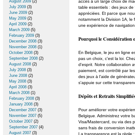
August 2009
(2)
accès à un large choix de mach
July 2009
(3)
table essentiels : des jeux de
June 2009
(2)
appréciées. Et parce que nou
May 2009
(2)
notamment la Division 1A, le f
April 2009
(2)
une expérience de navigation 
March 2009
(5)
February 2009
(3)
Pourquoi le Considération e
December 2008
(3)
November 2008
(1)
En Belgique, le jeu en ligne 
October 2008
(3)
September 2008
(2)
pas un choix, c'est la loi. C
August 2008
(2)
d'esprit. Notre collaboration 
July 2008
(3)
paiement, est contrôlé par les
June 2008
(2)
des jeux à l'aide de générateu
May 2008
(3)
s'appuie sur cette transparen
April 2008
(3)
March 2008
(1)
Dépôts et Retraits Simplifié
February 2008
(3)
January 2008
(3)
Pour améliorer votre expérie
December 2007
(3)
November 2007
(5)
Belgique. Administrez votre b
October 2007
(2)
Visa/Mastercard, ou via des po
September 2007
(4)
sans frais de conversion inatt
August 2007
(3)
La transparence est la règle :