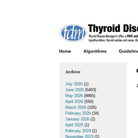
Home
Algorithms
Guidelin
Archives
July 2026
(1)
June 2026
(5403)
May 2026
(8865)
April 2026
(550)
March 2026
(105)
February 2026
(34)
January 2026
(2)
April 2025
(1)
February 2024
(1)
November 2023
(1)