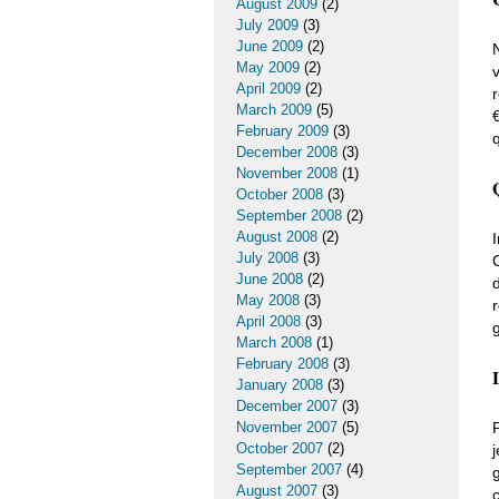
August 2009
(2)
July 2009
(3)
June 2009
(2)
May 2009
(2)
April 2009
(2)
March 2009
(5)
February 2009
(3)
December 2008
(3)
November 2008
(1)
October 2008
(3)
September 2008
(2)
August 2008
(2)
July 2008
(3)
June 2008
(2)
May 2008
(3)
April 2008
(3)
March 2008
(1)
February 2008
(3)
January 2008
(3)
December 2007
(3)
November 2007
(5)
October 2007
(2)
September 2007
(4)
August 2007
(3)