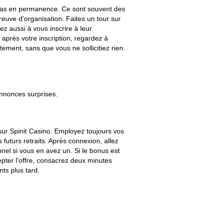
pas en permanence. Ce sont souvent des
preuve d'organisation. Faites un tour sur
z aussi à vous inscrire à leur
 après votre inscription, regardez à
ement, sans que vous ne sollicitiez rien.
annonces surprises.
sur Spinit Casino. Employez toujours vos
 futurs retraits. Après connexion, allez
nel si vous en avez un. Si le bonus est
epter l’offre, consacrez deux minutes
ts plus tard.