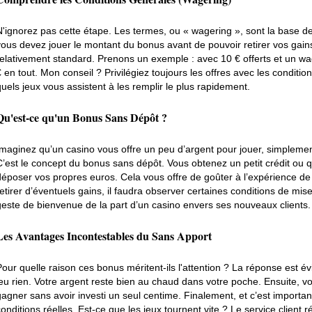
N'ignorez pas cette étape. Les termes, ou « wagering », sont la base de
vous devez jouer le montant du bonus avant de pouvoir retirer vos gains
relativement standard. Prenons un exemple : avec 10 € offerts et un w
€ en tout. Mon conseil ? Privilégiez toujours les offres avec les conditio
quels jeux vous assistent à les remplir le plus rapidement.
Qu'est-ce qu'un Bonus Sans Dépôt ?
Imaginez qu’un casino vous offre un peu d’argent pour jouer, simplem
C’est le concept du bonus sans dépôt. Vous obtenez un petit crédit ou q
déposer vos propres euros. Cela vous offre de goûter à l’expérience de 
retirer d’éventuels gains, il faudra observer certaines conditions de mi
geste de bienvenue de la part d’un casino envers ses nouveaux clients.
Les Avantages Incontestables du Sans Apport
Pour quelle raison ces bonus méritent-ils l'attention ? La réponse est é
jeu rien. Votre argent reste bien au chaud dans votre poche. Ensuite, v
gagner sans avoir investi un seul centime. Finalement, et c’est importan
conditions réelles. Est-ce que les jeux tournent vite ? Le service client r