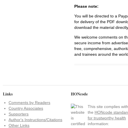
Please note:
You will be directed to a Payp
for delivery of the PDF downl
download the material directl
We welcome comments on this 
secure income from advertisem
free, comprehensive, authorit
and trainees around the world
Links
HONcode
Comments by Readers
This site complies wit
Country Associates
the
HONcode standar
Supporters
for trustworthy health
Author's Instructions/Citations
information:
Other Links