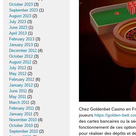
October 2023
(3)
September 2023
(1)
August 2023
(2)
July 2023
(3)
June 2023
(1)
April 2013
(1)
February 2013
(3)
January 2013
(1)
December 2012
(4)
October 2012
(3)
August 2012
(2)
July 2012
(1)
May 2012
(2)
February 2012
(6)
January 2012
(1)
June 2011
(5)
May 2011
(2)
March 2011
(2)
February 2011
(3)
Chez Goldenbet Casino en Fr
January 2011
(7)
joueurs
https://golden-bett.com
November 2010
(4)
des cartes bancaires ou la séc
October 2010
(1)
fonctionnement de ces options
September 2010
(2)
pour réaliser des dépôts et de