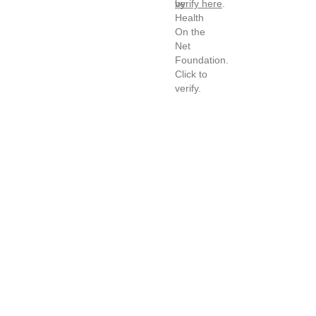
verify here
.