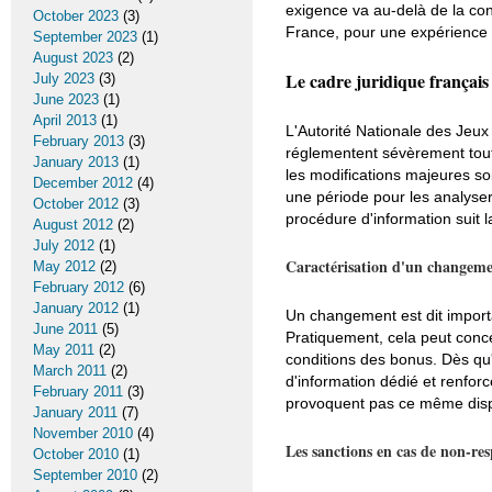
exigence va au-delà de la co
October 2023
(3)
France, pour une expérience d
September 2023
(1)
August 2023
(2)
Le cadre juridique français
July 2023
(3)
June 2023
(1)
April 2013
(1)
L'Autorité Nationale des Jeux 
February 2013
(3)
réglementent sévèrement toute
January 2013
(1)
les modifications majeures s
December 2012
(4)
une période pour les analyser 
October 2012
(3)
procédure d'information suit 
August 2012
(2)
July 2012
(1)
Caractérisation d'un changem
May 2012
(2)
February 2012
(6)
January 2012
(1)
Un changement est dit importan
June 2011
(5)
Pratiquement, cela peut concer
May 2011
(2)
conditions des bonus. Dès qu
March 2011
(2)
d'information dédié et renfor
February 2011
(3)
provoquent pas ce même dispo
January 2011
(7)
November 2010
(4)
Les sanctions en cas de non-res
October 2010
(1)
September 2010
(2)