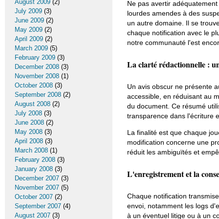
August 2009
(2)
Ne pas avertir adéquatement l
July 2009
(3)
lourdes amendes à des suspens
June 2009
(2)
un autre domaine. Il se trouv
May 2009
(2)
chaque notification avec le pl
April 2009
(2)
notre communauté l'est encor
March 2009
(5)
February 2009
(3)
La clarté rédactionnelle : 
December 2008
(3)
November 2008
(1)
October 2008
(3)
Un avis obscur ne présente auc
September 2008
(2)
accessible, en réduisant au 
August 2008
(2)
du document. Ce résumé utilis
July 2008
(3)
transparence dans l'écriture 
June 2008
(2)
May 2008
(3)
La finalité est que chaque jo
April 2008
(3)
modification concerne une pr
March 2008
(1)
réduit les ambiguïtés et empê
February 2008
(3)
January 2008
(3)
L'enregistrement et la conse
December 2007
(3)
November 2007
(5)
Chaque notification transmis
October 2007
(2)
envoi, notamment les logs d'e
September 2007
(4)
August 2007
(3)
à un éventuel litige ou à un c