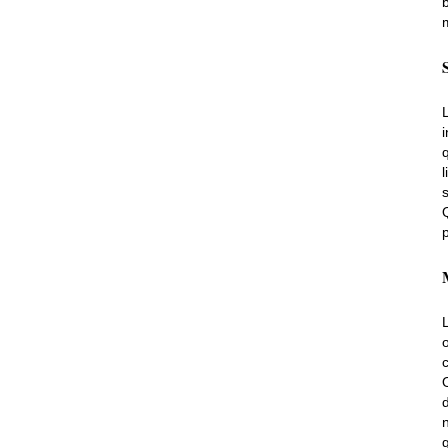
s
Q
g