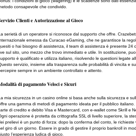
bonus: i condizioni di gioco (wagering) e le scadenze sono dati essenziali
metodo consapevole che condivido.
Servizio Clienti e Autorizzazione al Gioco
La serietà di un operatore si riconosce dal supporto che offre. Crazebe
internazionale emessa da Curacao eGaming, che ne garantisce la regolam
quesiti o hai bisogno di assistenza, il team di assistenza è presente 24 o
live sul sito, uno mezzo che trovo immediato e utile. In sostituzione, puoi
upporto è qualificato e utilizza italiano, risolvendo le questioni legate a
uesto servizio, insieme alla trasparenza sulle probabilità di vincita e su
percepire sempre in un ambiente controllato e attento.
Modalità di pagamento Veloci e Sicuri
La mia sicurezza in un casino online si basa anche sulla sicurezza e sull
offre una gamma di metodi di pagamento ideata per il pubblico italiano
carte di credito e debito Visa e Mastercard, con e-wallet come Skrill e N
Ogni operazione è protetta da crittografia SSL di livello superiore, la st
dei prelievi è un punto di forza: dopo la conferma del conto, le richies
nel giro di un giorno. Essere in grado di gestire il proprio bankroll in mo
iusto l’esperienza ludica di gioco.