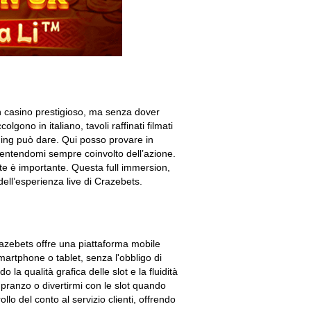
un casino prestigioso, ma senza dover
colgono in italiano, tavoli raffinati filmati
aming può dare. Qui posso provare in
 sentendomi sempre coinvolto dell’azione.
te è importante. Questa full immersion,
 dell’esperienza live di Crazebets.
Crazebets offre una piattaforma mobile
martphone o tablet, senza l'obbligo di
la qualità grafica delle slot e la fluidità
 pranzo o divertirmi con le slot quando
llo del conto al servizio clienti, offrendo