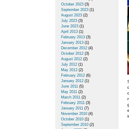
October 2023
(3)
September 2023
(1)
August 2023
(2)
July 2023
(3)
June 2023
(1)
April 2013
(1)
February 2013
(3)
January 2013
(1)
December 2012
(4)
October 2012
(3)
August 2012
(2)
July 2012
(1)
May 2012
(2)
February 2012
(6)
January 2012
(1)
June 2011
(5)
May 2011
(2)
March 2011
(2)
n
February 2011
(3)
g
January 2011
(7)
November 2010
(4)
October 2010
(1)
September 2010
(2)