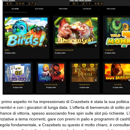
Il primo aspetto mi ha impressionato di Crazebets è stata la sua politica
membri e con i giocatori di lunga data. L’offerta di benvenuto di solito p
chance di vittoria, spesso associando free spin sulle slot più richieste
iniziative a tema ricorrenti, gare con premi in palio e programmi di cas
regola fondamentale, e Crazebets su questo è molto chiaro, è consultare