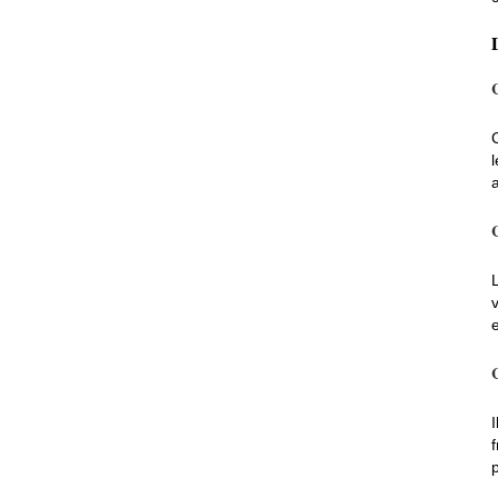
C
C
f
p