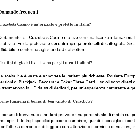
Domande frequenti
razebets Casino è autorizzato e protetto in Italia?
Certamente, sì. Crazebets Casino è attivo con una licenza internaziona
le attività. Per la protezione dei dati impiega protocolli di crittografia 
affidabile e conforme agli standard del settore.
he tipi di giochi live ci sono per gli utenti italiani?
La scelta live è vasta e annovera le varianti più richieste: Roulette Eu
versioni di Blackjack, Baccarat e Poker Three Card. I tavoli sono diretti
e trasmettono in HD da studi dedicati, per un’esperienza catturante e g
Come funziona il bonus di benvenuto di Crazebets?
Il bonus di benvenuto standard prevede una percentuale di match sul 
ree spin. I dettagli specifici possono cambiare, quindi ti consiglio di con
er l’offerta corrente e di leggere con attenzione i termini e condizioni, in