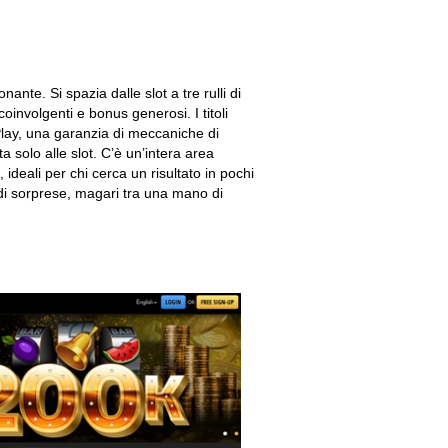
ante. Si spazia dalle slot a tre rulli di
oinvolgenti e bonus generosi. I titoli
Play, una garanzia di meccaniche di
a solo alle slot. C’è un’intera area
, ideali per chi cerca un risultato in pochi
di sorprese, magari tra una mano di