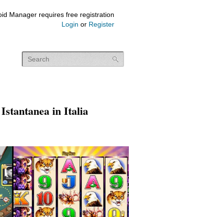
id Manager requires free registration
Login
or
Register
Istantanea in Italia