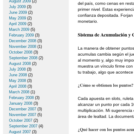
August 2009
(2)
del país, como cenas en resta
July 2009
(3)
primer nivel. Estas experienci
June 2009
(2)
confianza depositada. Forjan
May 2009
(2)
monetario.
April 2009
(2)
March 2009
(5)
Sistema de Acumulación y 
February 2009
(3)
December 2008
(3)
November 2008
(1)
La manera de obtener puntos e
October 2008
(3)
acumulas cambia según el jue
September 2008
(2)
al momento y, algo muy impor
August 2008
(2)
muestra un vínculo firme con
July 2008
(3)
tu trabajo, algo que acontece
June 2008
(2)
May 2008
(3)
¿Cómo se obtienen los puntos?
April 2008
(3)
March 2008
(1)
February 2008
(3)
Cada apuesta en slots, rulet
January 2008
(3)
alcanzar un punto por cada 10
December 2007
(3)
multiplicación. Mi sugerencia
November 2007
(5)
área de lealtad. La document
October 2007
(2)
September 2007
(4)
¿Qué hacer con los puntos ac
August 2007
(3)