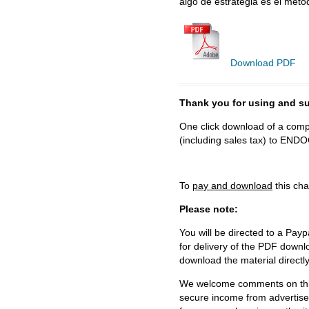
algo de estrategia es el mét
Download PDF
Thank you for using and
One click download of a compl
(including sales tax) to 
To
pay and download
this cha
Please note:
You will be directed to a Payp
for delivery of the PDF downl
download the material directl
We welcome comments on this 
secure income from advertisem