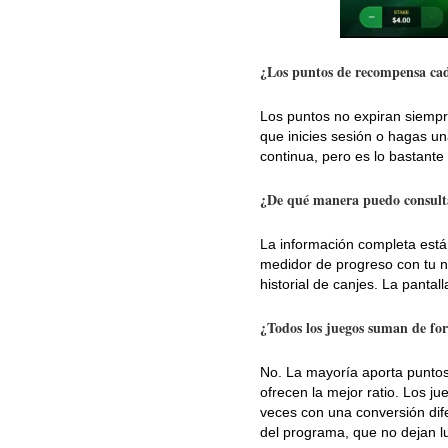
¿Los puntos de recompensa ca
Los puntos no expiran siempr
que inicies sesión o hagas un
continua, pero es lo bastante
¿De qué manera puedo consulta
La información completa está 
medidor de progreso con tu niv
historial de canjes. La panta
¿Todos los juegos suman de fo
No. La mayoría aporta puntos,
ofrecen la mejor ratio. Los j
veces con una conversión dif
del programa, que no dejan l