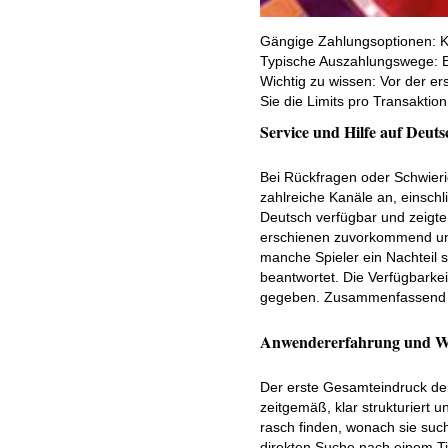
Gängige Zahlungsoptionen: Kla
Typische Auszahlungswege: Ba
Wichtig zu wissen: Vor der er
Sie die Limits pro Transaktion
Service und Hilfe auf Deuts
Bei Rückfragen oder Schwierig
zahlreiche Kanäle an, einschl
Deutsch verfügbar und zeigte 
erschienen zuvorkommend und 
manche Spieler ein Nachteil s
beantwortet. Die Verfügbarke
gegeben. Zusammenfassend i
Anwendererfahrung und W
Der erste Gesamteindruck der 
zeitgemäß, klar strukturiert 
rasch finden, wonach sie suche
direkten Suche nach einem Tit