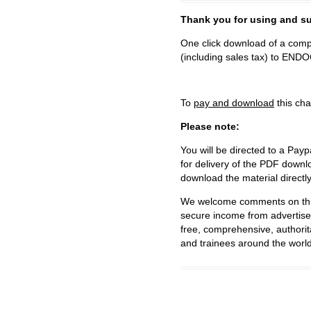
Thank you for using and
One click download of a compl
(including sales tax) to 
To
pay and download
this cha
Please note:
You will be directed to a Payp
for delivery of the PDF downl
download the material directl
We welcome comments on this 
secure income from advertisem
free, comprehensive, authorit
and trainees around the world