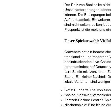
Der Reiz von Boni sollte nic
Umsatzanforderungen können 
können. Die Bedingungen bei
Aufmerksamkeit. Ein weiterer
sind nicht selten, sollten je
Pluspunkt ist die meistens ei
Unser Spielauswahl: Vielfa
Crazebets hat ein beachtliche
traditionellen und modernen 
beeindruckenden Live-Casino.
oder zumindest auf Deutsch v
faire Spiele mit lizenzierten 
Stand. Ein kleiner Nachteil: 
lokale Varianten sind weniger 
Slots: Hunderte Titel von füh
Casino-Klassiker: Verschiede
Echtzeit-Casino: Echtzeit-Spi
Nischenspiele: Eine kleine A