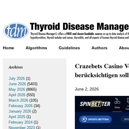
Home
Algorithms
Guidelines
Authors
Abou
Crazebets Casino Vo
Archives
berücksichtigen soll
July 2026
(1)
June 2026
(5403)
June 2, 2026
May 2026
(8865)
April 2026
(550)
March 2026
(105)
February 2026
(34)
January 2026
(2)
April 2025
(1)
February 2024
(1)
November 2023
(1)