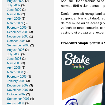
August 2009
(2)
bonusul. Uneori trebuie să sel
July 2009
(3)
normal, fără niciun bonus în p
June 2009
(2)
Dacă încerci să retragi banii a
May 2009
(2)
suspendat. Participă după reg
April 2009
(2)
de mai multe ori de aceeași o
March 2009
(5)
February 2009
(3)
va închide toate conturile, con
December 2008
(3)
casino-ului e baza unei experi
November 2008
(1)
October 2008
(3)
Proceduri Simple pentru a 
September 2008
(2)
August 2008
(2)
July 2008
(3)
June 2008
(2)
May 2008
(3)
April 2008
(3)
March 2008
(1)
February 2008
(3)
January 2008
(3)
December 2007
(3)
November 2007
(5)
October 2007
(2)
September 2007
(4)
August 2007
(3)