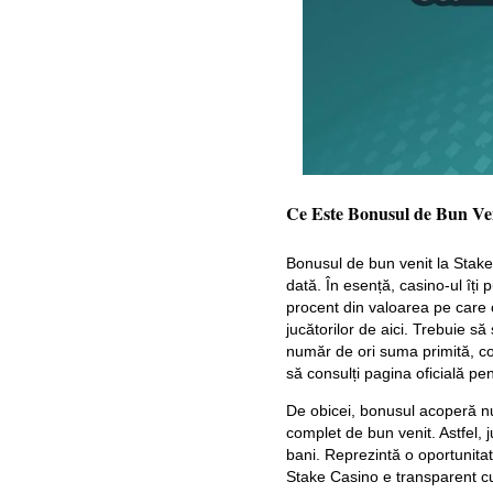
Ce Este Bonusul de Bun Ven
Bonusul de bun venit la Stake
dată. În esență, casino-ul îți
procent din valoarea pe care 
jucătorilor de aici. Trebuie să
număr de ori suma primită, con
să consulți pagina oficială pen
De obicei, bonusul acoperă nu
complet de bun venit. Astfel,
bani. Reprezintă o oportunitate
Stake Casino e transparent cu 