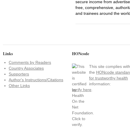
secure income from advertisem
free, comprehensive, authorit
and trainees around the world
Links
HONcode
Comments by Readers
This site complies wit
Country Associates
the
HONcode standar
Supporters
for trustworthy health
Author's Instructions/Citations
information:
Other Links
verify here
.