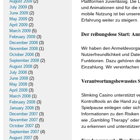
August 2009
(2)
Plattformen zuverlässig. Die L
July 2009
(3)
und Animationen sind für die 
June 2009
(2)
mobile Nutzung ist bei unser
May 2009
(2)
Erfahrung weiter zu steigern.
April 2009
(2)
March 2009
(5)
Der reibungslose Start: An
February 2009
(3)
December 2008
(3)
Wir haben den Anmeldevorgang 
November 2008
(1)
Nutzerfreundlichkeit und Date
October 2008
(3)
September 2008
(2)
Funktionen. Dazu gehören der 
August 2008
(2)
Einzahlung. Wir vereinfachen 
July 2008
(3)
June 2008
(2)
Verantwortungsbewusstes Sp
May 2008
(3)
April 2008
(3)
Slimking Casino unterstützt v
March 2008
(1)
Kontrolltools an die Hand zu 
February 2008
(3)
Spielpause einlegen oder sich
January 2008
(3)
Informationen zu den Risiken
December 2007
(3)
November 2007
(5)
wie „Gambling Therapy“ oder 
October 2007
(2)
zu erkennen und unterstützen
September 2007
(4)
August 2007
(3)