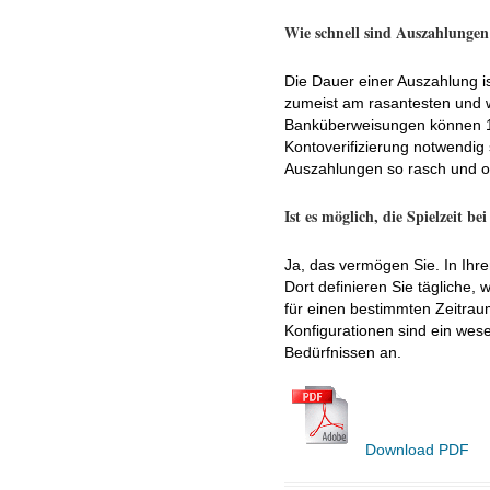
Wie schnell sind Auszahlungen
Die Dauer einer Auszahlung i
zumeist am rasantesten und w
Banküberweisungen können 1 
Kontoverifizierung notwendig s
Auszahlungen so rasch und op
Ist es möglich, die Spielzeit b
Ja, das vermögen Sie. In Ihr
Dort definieren Sie tägliche,
für einen bestimmten Zeitrau
Konfigurationen sind ein wese
Bedürfnissen an.
Download PDF