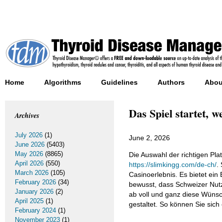
Home
Algorithms
Guidelines
Authors
Abou
Das Spiel startet, 
Archives
July 2026
(1)
June 2, 2026
June 2026
(5403)
May 2026
(8865)
Die Auswahl der richtigen Pl
April 2026
(550)
https://slimkingg.com/de-ch/
.
March 2026
(105)
Casinoerlebnis. Es bietet ein 
February 2026
(34)
bewusst, dass Schweizer Nutz
January 2026
(2)
ab voll und ganz diese Wünsc
April 2025
(1)
gestaltet. So können Sie sic
February 2024
(1)
November 2023
(1)