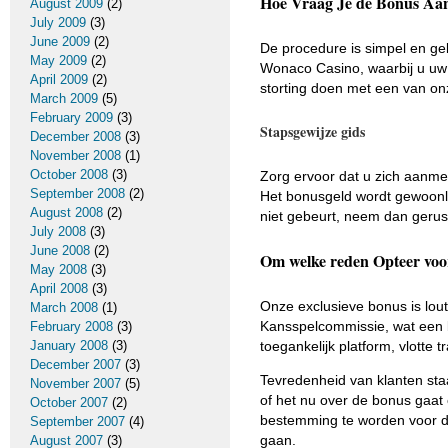
Hoe Vraag Je de Bonus Aa
August 2009
(2)
July 2009
(3)
June 2009
(2)
De procedure is simpel en geb
May 2009
(2)
Wonaco Casino, waarbij u uw 
April 2009
(2)
storting doen met een van o
March 2009
(5)
February 2009
(3)
Stapsgewijze gids
December 2008
(3)
November 2008
(1)
October 2008
(3)
Zorg ervoor dat u zich aanme
September 2008
(2)
Het bonusgeld wordt gewoonli
August 2008
(2)
niet gebeurt, neem dan gerust
July 2008
(3)
June 2008
(2)
Om welke reden Opteer vo
May 2008
(3)
April 2008
(3)
Onze exclusieve bonus is lout
March 2008
(1)
Kansspelcommissie, wat een 
February 2008
(3)
January 2008
(3)
toegankelijk platform, vlotte 
December 2007
(3)
Tevredenheid van klanten staa
November 2007
(5)
of het nu over de bonus gaat
October 2007
(2)
bestemming te worden voor de
September 2007
(4)
gaan.
August 2007
(3)