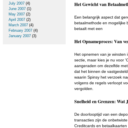
Het Gewicht van Betaalmeth
July 2007
(4)
June 2007
(1)
May 2007
(2)
Een belangrijk aspect dat ger
April 2007
(2)
betaalmethode en mogelijke bo
March 2007
(4)
betaalt met een
February 2007
(4)
January 2007
(3)
Het Opnameproces: Van verz
Het opnemen van je winsten is
sectie, maar kies je nu voor '
aangeraden om dezelfde meth
dat het binnen de vastgesteld
waarin Spinsy het verzoek nag
volgens de regels verloopt vo
vergolden.
Snelheid en Grenzen: Wat J
De doorlooptijd van een depo
transacties zijn de onbetwis
Creditcards en betaalkaarten 