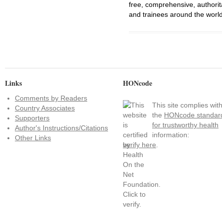
free, comprehensive, authorit
and trainees around the world
Links
HONcode
Comments by Readers
This site complies wit
Country Associates
the
HONcode standar
Supporters
for trustworthy health
Author's Instructions/Citations
information:
Other Links
verify here
.