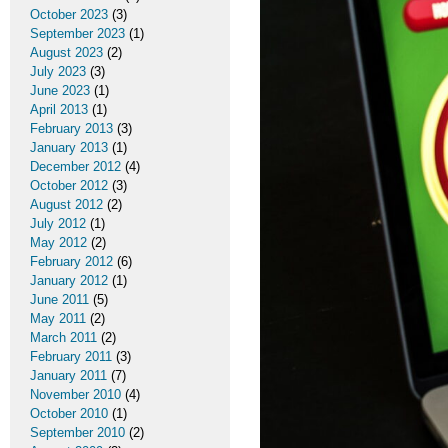
October 2023
(3)
September 2023
(1)
August 2023
(2)
July 2023
(3)
June 2023
(1)
April 2013
(1)
February 2013
(3)
January 2013
(1)
December 2012
(4)
October 2012
(3)
August 2012
(2)
July 2012
(1)
May 2012
(2)
February 2012
(6)
January 2012
(1)
June 2011
(5)
May 2011
(2)
March 2011
(2)
February 2011
(3)
January 2011
(7)
November 2010
(4)
October 2010
(1)
September 2010
(2)