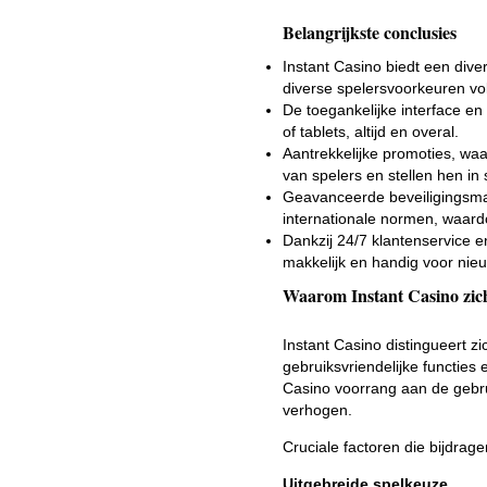
Belangrijkste conclusies
Instant Casino biedt een diver
diverse spelersvoorkeuren vo
De toegankelijke interface e
of tablets, altijd en overal.
Aantrekkelijke promoties, w
van spelers en stellen hen in
Geavanceerde beveiligingsma
internationale normen, waar
Dankzij 24/7 klantenservice en
makkelijk en handig voor nie
Waarom Instant Casino zich
Instant Casino distingueert z
gebruiksvriendelijke functies e
Casino voorrang aan de gebru
verhogen.
Cruciale factoren die bijdrag
Uitgebreide spelkeuze