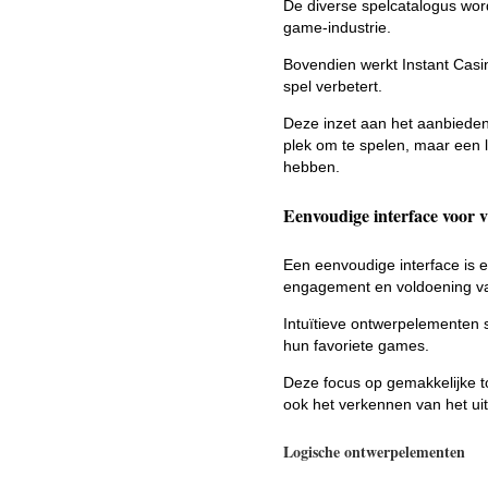
De diverse spelcatalogus word
game-industrie.
Bovendien werkt Instant Casi
spel verbetert.
Deze inzet aan het aanbieden
plek om te spelen, maar een
hebben.
Eenvoudige interface voor v
Een eenvoudige interface is 
engagement en voldoening va
Intuïtieve ontwerpelementen s
hun favoriete games.
Deze focus op gemakkelijke to
ook het verkennen van het ui
Logische ontwerpelementen