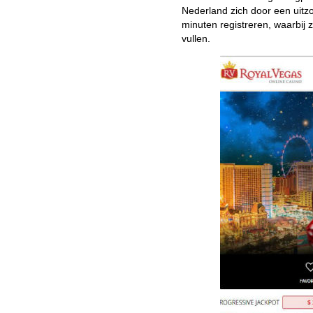
Nederland zich door een uitz
minuten registreren, waarbij 
vullen.