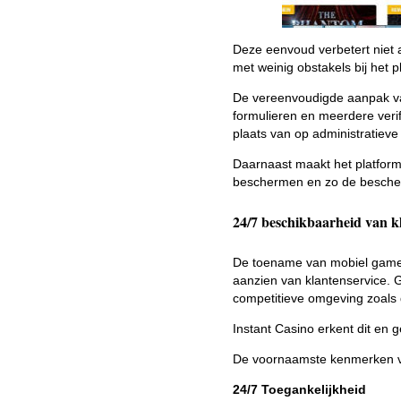
Deze eenvoud verbetert niet 
met weinig obstakels bij het p
De vereenvoudigde aanpak van
formulieren en meerdere veri
plaats van op administratieve
Daarnaast maakt het platform
beschermen en zo de bescher
24/7 beschikbaarheid van k
De toename van mobiel gamen
aanzien van klantenservice. 
competitieve omgeving zoals 
Instant Casino erkent dit en 
De voornaamste kenmerken va
24/7 Toegankelijkheid