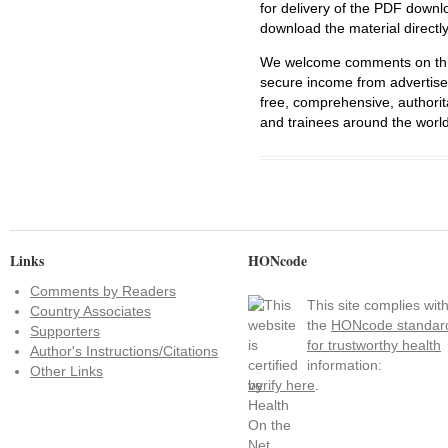
for delivery of the PDF downl
download the material directl
We welcome comments on this 
secure income from advertisem
free, comprehensive, authorit
and trainees around the world
Links
HONcode
Comments by Readers
This site complies wit
Country Associates
the
HONcode standar
Supporters
for trustworthy health
Author's Instructions/Citations
information:
Other Links
verify here
.