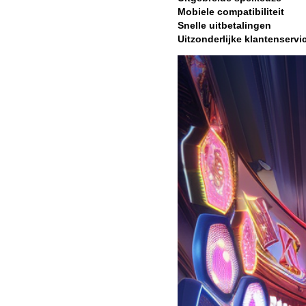
Mobiele compatibiliteit
Snelle uitbetalingen
Uitzonderlijke klantenservi