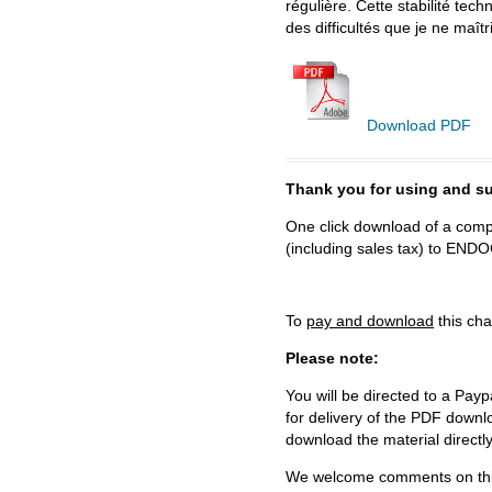
régulière. Cette stabilité tec
des difficultés que je ne maîtr
Download PDF
Thank you for using and
One click download of a compl
(including sales tax) to 
To
pay and download
this cha
Please note:
You will be directed to a Payp
for delivery of the PDF downl
download the material directl
We welcome comments on this 