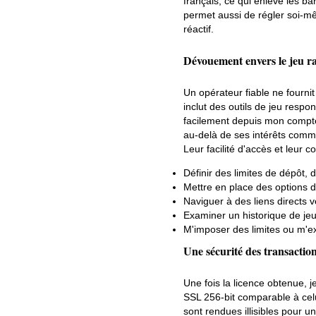
français, ce qui enlève les ba
permet aussi de régler soi-m
réactif.
Dévouement envers le jeu r
Un opérateur fiable ne fourni
inclut des outils de jeu respo
facilement depuis mon compte
au-delà de ses intérêts comme
Leur facilité d'accès et leur c
Définir des limites de dépôt
Mettre en place des options d
Naviguer à des liens directs 
Examiner un historique de jeu 
M'imposer des limites ou m'ex
Une sécurité des transactions
Une fois la licence obtenue, 
SSL 256-bit comparable à cel
sont rendues illisibles pour 