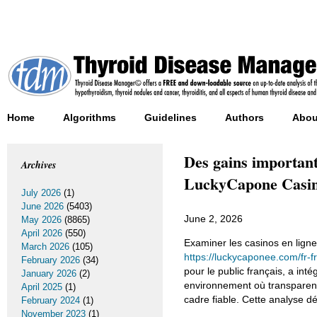
Home
Algorithms
Guidelines
Authors
Abou
Des gains importan
Archives
LuckyCapone Casi
July 2026
(1)
June 2026
(5403)
June 2, 2026
May 2026
(8865)
April 2026
(550)
Examiner les casinos en ligne
March 2026
(105)
https://luckycaponee.com/fr-fr
February 2026
(34)
pour le public français, a int
January 2026
(2)
environnement où transparence 
April 2025
(1)
cadre fiable. Cette analyse dét
February 2024
(1)
November 2023
(1)