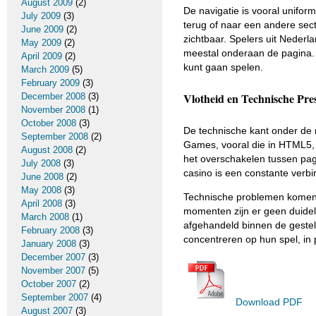
August 2009
(2)
De navigatie is vooral unifor
July 2009
(3)
terug of naar een andere sect
June 2009
(2)
zichtbaar. Spelers uit Nederl
May 2009
(2)
meestal onderaan de pagina. H
April 2009
(2)
kunt gaan spelen.
March 2009
(5)
February 2009
(3)
Vlotheid en Technische Pres
December 2008
(3)
November 2008
(1)
October 2008
(3)
De technische kant onder de m
September 2008
(2)
Games, vooral die in HTML5, b
August 2008
(2)
het overschakelen tussen pagi
July 2008
(3)
casino is een constante verbi
June 2008
(2)
May 2008
(3)
Technische problemen komen ze
April 2008
(3)
momenten zijn er geen duideli
March 2008
(1)
afgehandeld binnen de gestel
February 2008
(3)
concentreren op hun spel, in 
January 2008
(3)
December 2007
(3)
November 2007
(5)
October 2007
(2)
September 2007
(4)
Download PDF
August 2007
(3)