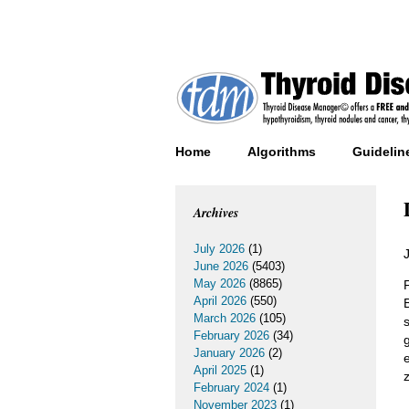
Home
Algorithms
Guidelin
Archives
July 2026
(1)
June 2026
(5403)
May 2026
(8865)
April 2026
(550)
March 2026
(105)
February 2026
(34)
January 2026
(2)
April 2025
(1)
February 2024
(1)
November 2023
(1)