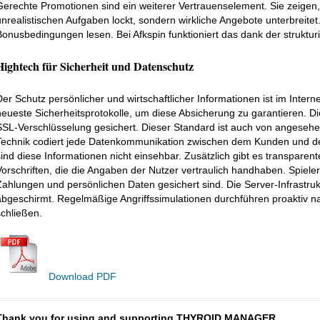
Gerechte Promotionen sind ein weiterer Vertrauenselement. Sie zeigen, 
unrealistischen Aufgaben lockt, sondern wirkliche Angebote unterbreitet.
Bonusbedingungen lesen. Bei Afkspin funktioniert das dank der strukturie
Hightech für Sicherheit und Datenschutz
Der Schutz persönlicher und wirtschaftlicher Informationen ist im Interne
neueste Sicherheitsprotokolle, um diese Absicherung zu garantieren. Di
SSL-Verschlüsselung gesichert. Dieser Standard ist auch von angesehe
Technik codiert jede Datenkommunikation zwischen dem Kunden und d
sind diese Informationen nicht einsehbar. Zusätzlich gibt es transpare
Vorschriften, die die Angaben der Nutzer vertraulich handhaben. Spieler
Zahlungen und persönlichen Daten gesichert sind. Die Server-Infrastru
abgeschirmt. Regelmäßige Angriffssimulationen durchführen proaktiv na
schließen.
Download PDF
Thank you for using and supporting THYROID MANAGER