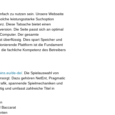
infach zu nutzen sein. Unsere Webseite
 solche leistungsstarke Suchoption
urz. Diese Tatsache bietet einen
version. Die Seite passt sich an optimal
t-Computer. Der gesamte
t überflüssig. Dies spart Speicher und
ktionierende Plattform ist die Fundament
in die fachliche Kompetenz des Betreibers
pins.eu/de-de/
. Die Spielauswahl von
ersorgt. Dazu gehören NetEnt, Pragmatic
 Grafik, spannende Spielmechaniken und
ltig und umfasst zahlreiche Titel in
en
d Baccarat
anten