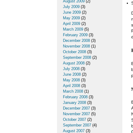
August 2009
(2)
July 2009
(3)
June 2009
(2)
May 2009
(2)
April 2009
(2)
March 2009
(5)
February 2009
(3)
d
December 2008
(3)
November 2008
(1)
October 2008
(3)
September 2008
(2)
August 2008
(2)
July 2008
(3)
June 2008
(2)
May 2008
(3)
April 2008
(3)
March 2008
(1)
February 2008
(3)
January 2008
(3)
December 2007
(3)
November 2007
(5)
October 2007
(2)
September 2007
(4)
August 2007
(3)