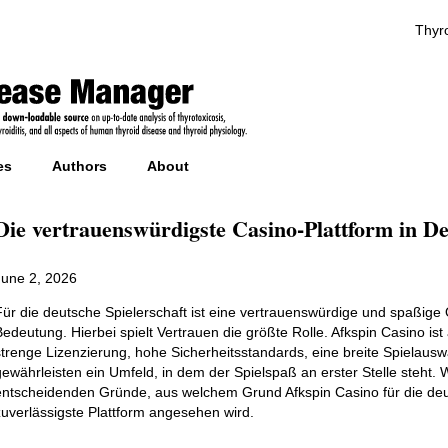
Thyro
es
Authors
About
Die vertrauenswürdigste Casino-Plattform in D
June 2, 2026
Für die deutsche Spielerschaft ist eine vertrauenswürdige und spaßige 
Bedeutung. Hierbei spielt Vertrauen die größte Rolle. Afkspin Casino ist a
strenge Lizenzierung, hohe Sicherheitsstandards, eine breite Spielausw
gewährleisten ein Umfeld, in dem der Spielspaß an erster Stelle steht. 
entscheidenden Gründe, aus welchem Grund Afkspin Casino für die deu
zuverlässigste Plattform angesehen wird.