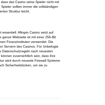
dass das Casino seine Spieler nicht mit
 Spieler sollten immer die vollständigen
rten Struktur leicht.
t essentiell. Afkspin Casino setzt auf
e ganze Webseite ist mit einer 256-Bit
nen Finanzinstituten verwendet. Die
en Servern des Casinos. Für Unbefugte
nte Datenschutzregeln nach neuesten
 können zuversichtlich sein, dass ihre
ktur wird durch neueste Firewall-Systeme
ch Sicherheitslücken, um sie zu