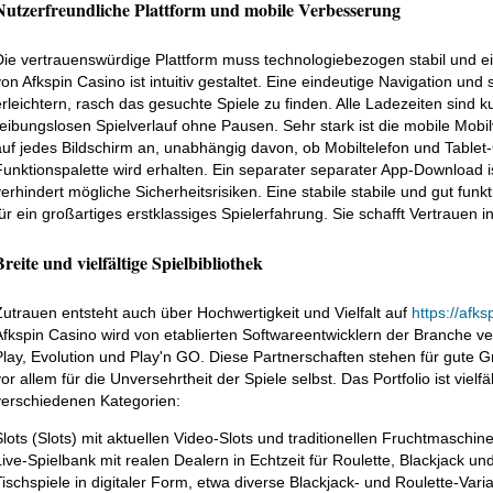
Nutzerfreundliche Plattform und mobile Verbesserung
Die vertrauenswürdige Plattform muss technologiebezogen stabil und e
von Afkspin Casino ist intuitiv gestaltet. Eine eindeutige Navigation und
erleichtern, rasch das gesuchte Spiele zu finden. Alle Ladezeiten sind k
reibungslosen Spielverlauf ohne Pausen. Sehr stark ist die mobile Mobil
auf jedes Bildschirm an, unabhängig davon, ob Mobiltelefon und Table
Funktionspalette wird erhalten. Ein separater separater App-Download is
verhindert mögliche Sicherheitsrisiken. Eine stabile stabile und gut fun
für ein großartiges erstklassiges Spielerfahrung. Sie schafft Vertrauen 
Breite und vielfältige Spielbibliothek
Zutrauen entsteht auch über Hochwertigkeit und Vielfalt auf
https://afks
Afkspin Casino wird von etablierten Softwareentwicklern der Branche v
Play, Evolution und Play'n GO. Diese Partnerschaften stehen für gute
or allem für die Unversehrtheit der Spiele selbst. Das Portfolio ist vielfä
verschiedenen Kategorien:
Slots (Slots) mit aktuellen Video-Slots und traditionellen Fruchtmaschin
Live-Spielbank mit realen Dealern in Echtzeit für Roulette, Blackjack un
Tischspiele in digitaler Form, etwa diverse Blackjack- und Roulette-Vari