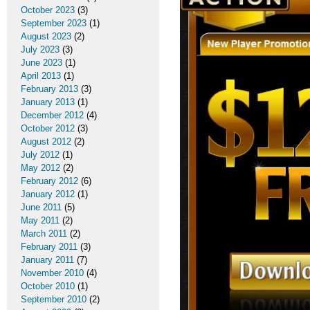
October 2023
(3)
September 2023
(1)
August 2023
(2)
July 2023
(3)
June 2023
(1)
April 2013
(1)
February 2013
(3)
January 2013
(1)
December 2012
(4)
October 2012
(3)
August 2012
(2)
July 2012
(1)
May 2012
(2)
February 2012
(6)
January 2012
(1)
June 2011
(5)
May 2011
(2)
March 2011
(2)
February 2011
(3)
January 2011
(7)
November 2010
(4)
October 2010
(1)
September 2010
(2)