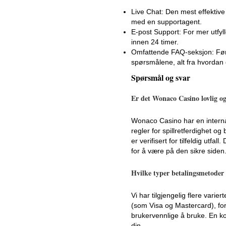
Live Chat: Den mest effektive v
med en supportagent.
E-post Support: For mer utfyl
innen 24 timer.
Omfattende FAQ-seksjon: Før 
spørsmålene, alt fra hvordan d
Spørsmål og svar
Er det Wonaco Casino lovlig og
Wonaco Casino har en internasj
regler for spillretferdighet og
er verifisert for tilfeldig utfa
for å være på den sikre siden
Hvilke typer betalingsmetoder
Vi har tilgjengelig flere vari
(som Visa og Mastercard), fo
brukervennlige å bruke. En ko
din.