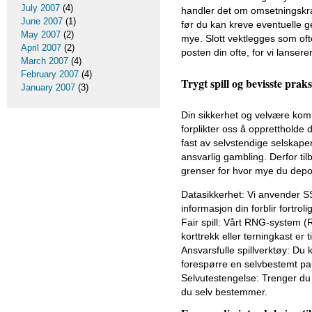
July 2007
(4)
handler det om omsetningskr
June 2007
(1)
før du kan kreve eventuelle gev
May 2007
(2)
mye. Slott vektlegges som oft
April 2007
(2)
posten din ofte, for vi lanserer
March 2007
(4)
February 2007
(4)
Trygt spill og bevisste praks
January 2007
(3)
Din sikkerhet og velvære kom
forplikter oss å opprettholde 
fast av selvstendige selskaper f
ansvarlig gambling. Derfor tilb
grenser for hvor mye du depone
Datasikkerhet: Vi anvender S
informasjon din forblir fortroli
Fair spill: Vårt RNG-system (
korttrekk eller terningkast er 
Ansvarsfulle spillverktøy: Du 
forespørre en selvbestemt paus
Selvutestengelse: Trenger du e
du selv bestemmer.