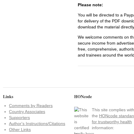
Please note:
You will be directed to a Payp
for delivery of the PDF downl
download the material directl
We welcome comments on this 
secure income from advertisem
free, comprehensive, authorit
and trainees around the world
Links
HONcode
Comments by Readers
This site complies wit
Country Associates
the
HONcode standar
Supporters
for trustworthy health
Author's Instructions/Citations
information:
Other Links
verify here
.