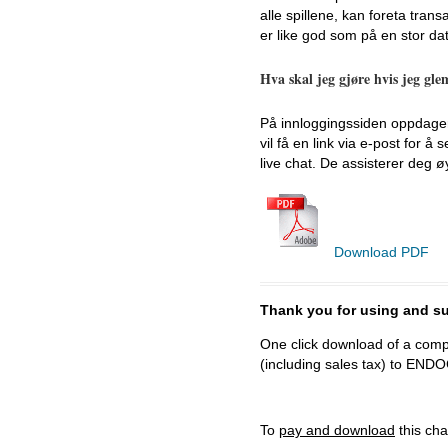
alle spillene, kan foreta tra
er like god som på en stor da
Hva skal jeg gjøre hvis jeg gl
På innloggingssiden oppdager
vil få en link via e-post for 
live chat. De assisterer deg øy
Download PDF
Thank you for using and
One click download of a compl
(including sales tax) to 
To
pay and download
this cha