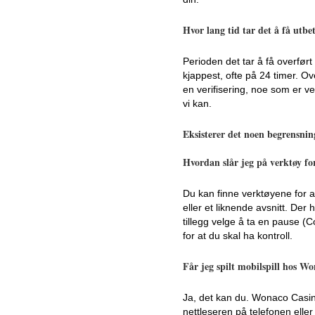
Hvor lang tid tar det å få utbet
Perioden det tar å få overfør
kjappest, ofte på 24 timer. Ov
en verifisering, noe som er vel
vi kan.
Eksisterer det noen begrensni
Hvordan slår jeg på verktøy for
Du kan finne verktøyene for an
eller et liknende avsnitt. Der 
tillegg velge å ta en pause (
for at du skal ha kontroll.
Får jeg spilt mobilspill hos W
Ja, det kan du. Wonaco Casino
nettleseren på telefonen eller n