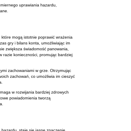
dmiernego uprawiania hazardu,
wane.
które mogą istotnie poprawić wrażenia
czas gry i bilans konta, umożliwiając im
asie zwiększa świadomość panowania,
razie konieczności, promując bardziej
nymi zachowaniami w grze. Otrzymując
oich zachowań, co umożliwia im cieszyć
a.
pomaga w rozwijania bardziej zdrowych
stowe powiadomienia tworzą
a.
 hazardu, staje się jasne znaczenie