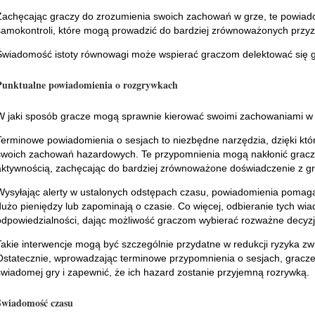
Zachęcając graczy do zrozumienia swoich zachowań w grze, te powiado
samokontroli, które mogą prowadzić do bardziej zrównoważonych przyz
Świadomość istoty równowagi może wspierać graczom delektować się 
Punktualne powiadomienia o rozgrywkach
W jaki sposób gracze mogą sprawnie kierować swoimi zachowaniami w
Terminowe powiadomienia o sesjach to niezbędne narzędzia, dzięki kt
swoich zachowań hazardowych. Te przypomnienia mogą nakłonić graczy 
aktywnością, zachęcając do bardziej zrównoważone doświadczenie z gr
Wysyłając alerty w ustalonych odstępach czasu, powiadomienia pomag
dużo pieniędzy lub zapominają o czasie. Co więcej, odbieranie tych wi
odpowiedzialności, dając możliwość graczom wybierać rozważne decyzj
Takie interwencje mogą być szczególnie przydatne w redukcji ryzyka 
Ostatecznie, wprowadzając terminowe przypomnienia o sesjach, gracz
świadomej gry i zapewnić, że ich hazard zostanie przyjemną rozrywką.
Świadomość czasu