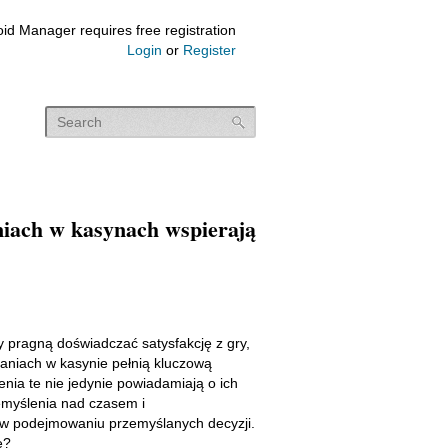
id Manager requires free registration
Login
or
Register
niach w kasynach wspierają
y pragną doświadczać satysfakcję z gry,
niach w kasynie pełnią kluczową
ia te nie jedynie powiadamiają o ich
emyślenia nad czasem i
 w podejmowaniu przemyślanych decyzji.
e?