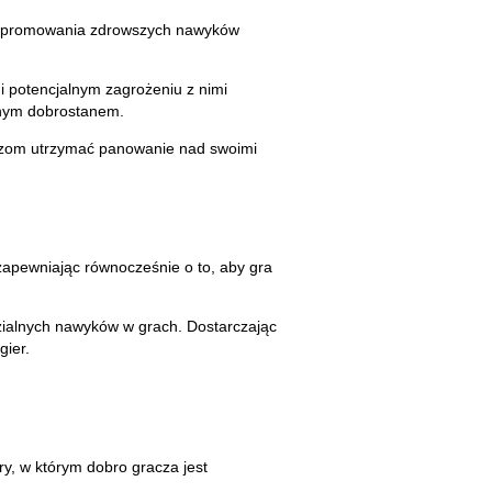
 i promowania zdrowszych nawyków
i potencjalnym zagrożeniu z nimi
nym dobrostanem.
raczom utrzymać panowanie nad swoimi
zapewniając równocześnie o to, aby gra
zialnych nawyków w grach. Dostarczając
gier.
ry, w którym dobro gracza jest