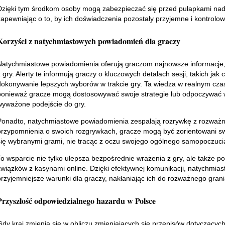
Dzięki tym środkom osoby mogą zabezpieczać się przed pułapkami na
zapewniając o to, by ich doświadczenia pozostały przyjemne i kontrolo
Korzyści z natychmiastowych powiadomień dla graczy
Natychmiastowe powiadomienia oferują graczom najnowsze informacje, 
z gry. Alerty te informują graczy o kluczowych detalach sesji, takich jak 
dokonywanie lepszych wyborów w trakcie gry. Ta wiedza w realnym cz
ponieważ gracze mogą dostosowywać swoje strategie lub odpoczywać w 
wyważone podejście do gry.
Ponadto, natychmiastowe powiadomienia zespalają rozrywkę z rozważ
przypomnienia o swoich rozgrywkach, gracze mogą być zorientowani sw
się wybranymi grami, nie tracąc z oczu swojego ogólnego samopoczuci
To wsparcie nie tylko ulepsza bezpośrednie wrażenia z gry, ale także 
związków z kasynami online. Dzięki efektywnej komunikacji, natychmia
przyjemniejsze warunki dla graczy, nakłaniając ich do rozważnego grani
Przyszłość odpowiedzialnego hazardu w Polsce
Gdy kraj zmienia się w obliczu zmieniających się przepisów dotyczących