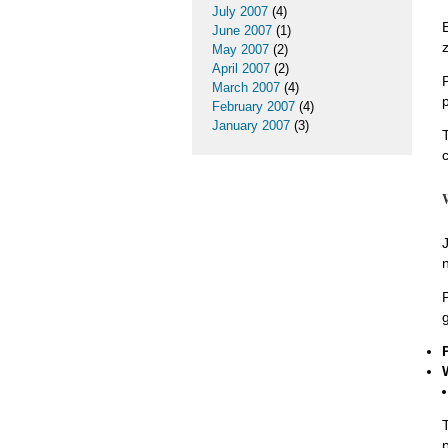
July 2007
(4)
June 2007
(1)
May 2007
(2)
April 2007
(2)
March 2007
(4)
February 2007
(4)
January 2007
(3)