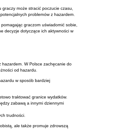
 graczy może stracić poczucie czasu,
 potencjalnych problemów z hazardem.
e, pomagając graczom uświadomić sobie,
 decyzje dotyczące ich aktywności w
 z hazardem. W Polsce zachęcanie do
leżności od hazardu.
hazardu w sposób bardziej
tetowo traktować granice wydatków.
iędzy zabawą a innymi dziennymi
ch trudności.
sobistą, ale także promuje zdrowszą