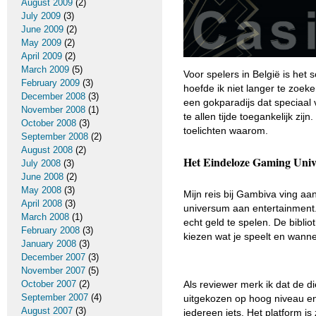
August 2009
(2)
July 2009
(3)
June 2009
(2)
May 2009
(2)
April 2009
(2)
March 2009
(5)
Voor spelers in België is het
February 2009
(3)
hoefde ik niet langer te zoek
December 2008
(3)
een gokparadijs dat speciaal
November 2008
(1)
te allen tijde toegankelijk zi
October 2008
(3)
toelichten waarom.
September 2008
(2)
August 2008
(2)
Het Eindeloze Gaming Uni
July 2008
(3)
June 2008
(2)
May 2008
(3)
Mijn reis bij Gambiva ving aa
April 2008
(3)
universum aan entertainment. 
March 2008
(1)
echt geld te spelen. De biblio
February 2008
(3)
kiezen wat je speelt en wanneer
January 2008
(3)
December 2007
(3)
November 2007
(5)
October 2007
(2)
Als reviewer merk ik dat de d
September 2007
(4)
uitgekozen op hoog niveau en 
August 2007
(3)
iedereen iets. Het platform is