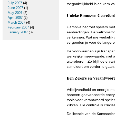
July 2007
(4)
toegankelijkheid is de kern va
June 2007
(1)
May 2007
(2)
Unieke Bonussen Gecreëerd 
April 2007
(2)
March 2007
(4)
Gambiva begroet spelers met
February 2007
(4)
aanbiedingen. De welkomstbon
January 2007
(3)
verkennen. Wat me werkelijk 
vergoeden je voor de langere p
De voorwaarden zijn transpara
werkelijke meerwaarde, niet a
uitproberen. Zo blijft de erva
stimuleert om verder te gaan.
Een Zekere en Verantwoor
Vrijblijvendheid en energie m
hanteert geavanceerde encrypt
tools voor verantwoord spelen.
klikken. Die controle is crucia
De licentie van de Kansspelco