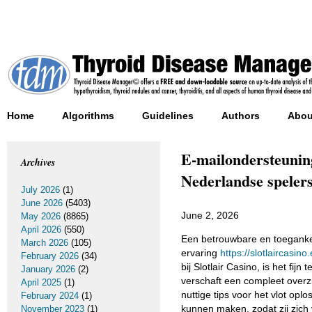
Home
Algorithms
Guidelines
Authors
Abou
E-mailondersteuning
Archives
Nederlandse speler
July 2026
(1)
June 2026
(5403)
June 2, 2026
May 2026
(8865)
April 2026
(550)
Een betrouwbare en toegankel
March 2026
(105)
ervaring
https://slotlaircasino.
February 2026
(34)
bij Slotlair Casino, is het fij
January 2026
(2)
verschaft een compleet overzi
April 2025
(1)
nuttige tips voor het vlot op
February 2024
(1)
kunnen maken, zodat zij zich 
November 2023
(1)