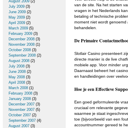
August 2009
(2)
van de site. Na het starten 
July 2009
(3)
vragen in het Nederlands kan
June 2009
(2)
betaling of technische probl
May 2009
(2)
moment niet wordt genoemd als
April 2009
(2)
behandelen.
March 2009
(5)
February 2009
(3)
December 2008
(3)
De Primaire Contactmethod
November 2008
(1)
October 2008
(3)
Slotlair Casino presenteert z
September 2008
(2)
directe manier is de live chat
August 2008
(2)
mobiele app. Voor minder urg
July 2008
(3)
Daarnaast beheert het casino 
June 2008
(2)
en handleidingen over veelv
May 2008
(3)
April 2008
(3)
March 2008
(1)
Hoe je een Effectieve Supp
February 2008
(3)
January 2008
(3)
Een goed geformuleerde vraag l
December 2007
(3)
cruciaal om relevante gegeven
November 2007
(5)
waarmee je staat ingeschreven
October 2007
(2)
toe (bijvoorbeeld van een fou
September 2007
(4)
accountnummer gereed te heb
August 2007
(3)