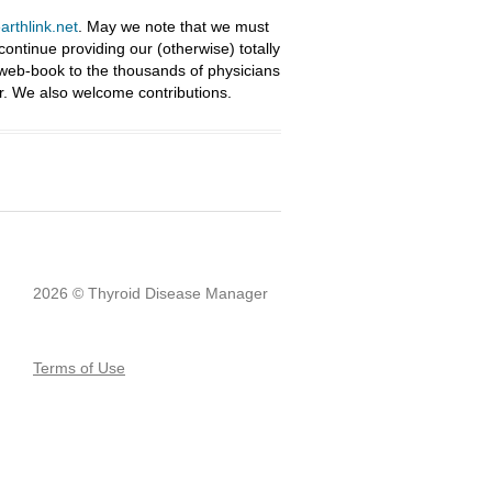
rthlink.net
. May we note that we must
ntinue providing our (otherwise) totally
 web-book to the thousands of physicians
r. We also welcome contributions.
2026 © Thyroid Disease Manager
Terms of Use