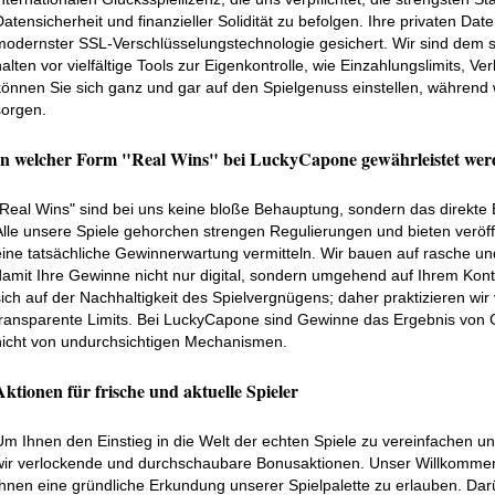
Datensicherheit und finanzieller Solidität zu befolgen. Ihre privaten Da
modernster SSL-Verschlüsselungstechnologie gesichert. Wir sind dem se
halten vor vielfältige Tools zur Eigenkontrolle, wie Einzahlungslimits, Ve
können Sie sich ganz und gar auf den Spielgenuss einstellen, während
sorgen.
In welcher Form "Real Wins" bei LuckyCapone gewährleistet wer
"Real Wins" sind bei uns keine bloße Behauptung, sondern das direkte
Alle unsere Spiele gehorchen strengen Regulierungen und bieten veröff
eine tatsächliche Gewinnerwartung vermitteln. Wir bauen auf rasche u
damit Ihre Gewinne nicht nur digital, sondern umgehend auf Ihrem Kont
sich auf der Nachhaltigkeit des Spielvergnügens; daher praktizieren w
transparente Limits. Bei LuckyCapone sind Gewinne das Ergebnis von G
nicht von undurchsichtigen Mechanismen.
Aktionen für frische und aktuelle Spieler
Um Ihnen den Einstieg in die Welt der echten Spiele zu vereinfachen und
wir verlockende und durchschaubare Bonusaktionen. Unser Willkommensp
Ihnen eine gründliche Erkundung unserer Spielpalette zu erlauben. Dar