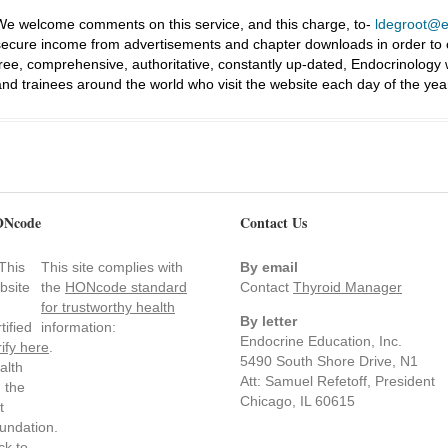
We welcome comments on this service, and this charge, to-
ldegroot@ea
secure income from advertisements and chapter downloads in order to co
free, comprehensive, authoritative, constantly up-dated, Endocrinology
and trainees around the world who visit the website each day of the yea
Ncode
Contact Us
This site complies with
By email
the
HONcode standard
Contact
Thyroid Manager
for trustworthy health
By letter
information:
Endocrine Education, Inc.
rify here
.
5490 South Shore Drive, N1
Att: Samuel Refetoff, President
Chicago, IL 60615