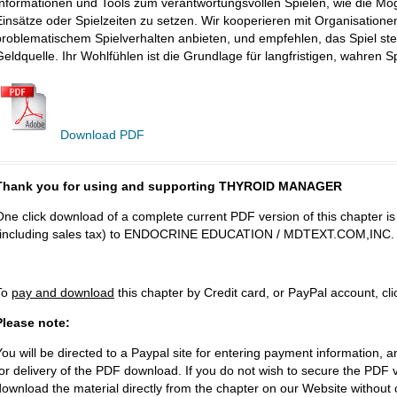
Informationen und Tools zum verantwortungsvollen Spielen, wie die Mögli
Einsätze oder Spielzeiten zu setzen. Wir kooperieren mit Organisatione
problematischem Spielverhalten anbieten, und empfehlen, das Spiel ste
Geldquelle. Ihr Wohlfühlen ist die Grundlage für langfristigen, wahren S
Download PDF
Thank you for using and supporting THYROID MANAGER
One click download of a complete current PDF version of this chapter i
(including sales tax) to ENDOCRINE EDUCATION / MDTEXT.COM,INC.
To
pay and download
this chapter by Credit card, or PayPal account, cl
Please note:
You will be directed to a Paypal site for entering payment information, a
for delivery of the PDF download. If you do not wish to secure the PDF v
download the material directly from the chapter on our Website without