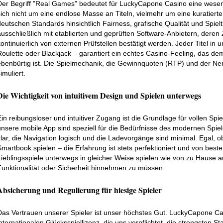
Der Begriff "Real Games" bedeutet für LuckyCapone Casino eine wesentl
sich nicht um eine endlose Masse an Titeln, vielmehr um eine kuratierte
deutschen Standards hinsichtlich Fairness, grafische Qualität und Spiel
ausschließlich mit etablierten und geprüften Software-Anbietern, dere
kontinuierlich von externen Prüfstellen bestätigt werden. Jeder Titel in 
Roulette oder Blackjack – garantiert ein echtes Casino-Feeling, das de
ebenbürtig ist. Die Spielmechanik, die Gewinnquoten (RTP) und der Nerv
imuliert.
Die Wichtigkeit von intuitivem Design und Spielen unterwegs
Ein reibungsloser und intuitiver Zugang ist die Grundlage für vollen S
unsere mobile App sind speziell für die Bedürfnisse des modernen Spiel
klar, die Navigation logisch und die Ladevorgänge sind minimal. Egal,
Smartbook spielen – die Erfahrung ist stets perfektioniert und von bes
Lieblingsspiele unterwegs in gleicher Weise spielen wie von zu Hause a
Funktionalität oder Sicherheit hinnehmen zu müssen.
Absicherung und Regulierung für hiesige Spieler
Das Vertrauen unserer Spieler ist unser höchstes Gut. LuckyCapone Casin
internationalen Glücksspiellizenz, die uns verpflichtet, die strengsten 