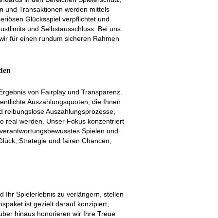
ten und Transaktionen werden mittels
riösen Glücksspiel verpflichtet und
rlustlimits und Selbstausschluss. Bei uns
 wir für einen rundum sicheren Rahmen
den
 Ergebnis von Fairplay und Transparenz.
entlichte Auszahlungsquoten, die Ihnen
nd reibungslose Auszahlungsprozesse,
o real werden. Unser Fokus konzentriert
ir verantwortungsbewusstes Spielen und
lück, Strategie und fairen Chancen,
 Ihr Spielerlebnis zu verlängern, stellen
aket ist gezielt darauf konzipiert,
über hinaus honorieren wir Ihre Treue