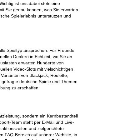
ichtig ist uns dabei stets eine
it Sie genau kennen, was Sie erwarten
sche Spielerlebnis unterstützen und
e alle Spieltyp ansprechen. Für Freunde
nellen Dealern in Echtzeit, wo Sie an
thusiasten erwarten Hunderte von
uellen Video-Slots mit vielschichtigen
Varianten von Blackjack, Roulette,
ch gefragte deutsche Spiele und Themen
ebung zu erschaffen.
tzleistung, sondern ein Kernbestandteil
ort-Team steht per E-Mail und Live-
aktionszeiten und zielgerichtete
 FAQ-Bereich auf unserer Website, in