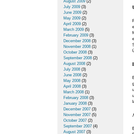
August 2009
(2)
July 2009
(3)
June 2009
(2)
May 2009
(2)
April 2009
(2)
March 2009
(5)
February 2009
(3)
December 2008
(3)
November 2008
(1)
October 2008
(3)
September 2008
(2)
August 2008
(2)
July 2008
(3)
June 2008
(2)
May 2008
(3)
April 2008
(3)
March 2008
(1)
February 2008
(3)
January 2008
(3)
December 2007
(3)
November 2007
(5)
October 2007
(2)
September 2007
(4)
August 2007
(3)