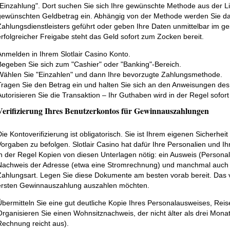
"Einzahlung". Dort suchen Sie sich Ihre gewünschte Methode aus der Li
gewünschten Geldbetrag ein. Abhängig von der Methode werden Sie d
Zahlungsdienstleisters geführt oder geben Ihre Daten unmittelbar im g
erfolgreicher Freigabe steht das Geld sofort zum Zocken bereit.
Anmelden in Ihrem Slotlair Casino Konto.
Begeben Sie sich zum "Cashier" oder "Banking"-Bereich.
Wählen Sie "Einzahlen" und dann Ihre bevorzugte Zahlungsmethode.
Tragen Sie den Betrag ein und halten Sie sich an den Anweisungen des
Autorisieren Sie die Transaktion – Ihr Guthaben wird in der Regel sofort
Verifizierung Ihres Benutzerkontos für Gewinnauszahlungen
Die Kontoverifizierung ist obligatorisch. Sie ist Ihrem eigenen Sicherhei
Vorgaben zu befolgen. Slotlair Casino hat dafür Ihre Personalien und Ih
in der Regel Kopien von diesen Unterlagen nötig: ein Ausweis (Personal
Nachweis der Adresse (etwa eine Stromrechnung) und manchmal auch e
Zahlungsart. Legen Sie diese Dokumente am besten vorab bereit. Das v
ersten Gewinnauszahlung auszahlen möchten.
Übermitteln Sie eine gut deutliche Kopie Ihres Personalausweises, Rei
Organisieren Sie einen Wohnsitznachweis, der nicht älter als drei Mona
Rechnung reicht aus).