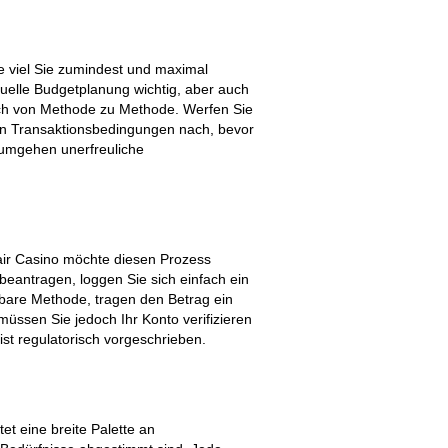
e viel Sie zumindest und maximal
duelle Budgetplanung wichtig, aber auch
sich von Methode zu Methode. Werfen Sie
den Transaktionsbedingungen nach, bevor
 umgehen unerfreuliche
air Casino möchte diesen Prozess
beantragen, loggen Sie sich einfach ein
bare Methode, tragen den Betrag ein
müssen Sie jedoch Ihr Konto verifizieren
 ist regulatorisch vorgeschrieben.
et eine breite Palette an