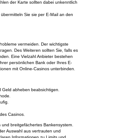
ahlen der Karte sollten dabei unkenntlich
übermitteln Sie sie per E-Mail an den
Probleme vermeiden. Der wichtigste
agen. Des Weiteren sollten Sie, falls es
nden. Eine Vielzahl Anbieter bestehen
Ihrer persönlichen Bank oder Ihres E-
tionen mit Online-Casinos unterbinden.
Mal Geld abheben beabsichtigen.
thode.
ufig.
 des Casinos.
es und breitgefächertes Bankensystem.
 der Auswahl aus vertrauten und
laren Informationen zu Limits und