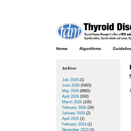
Home
Algorithms
Guidelin
Archives
July 2026
(1)
June 2026
(5403)
May 2026
(8865)
April 2026
(550)
March 2026
(105)
February 2026
(34)
January 2026
(2)
April 2025
(1)
February 2024
(1)
November 2023
(1)