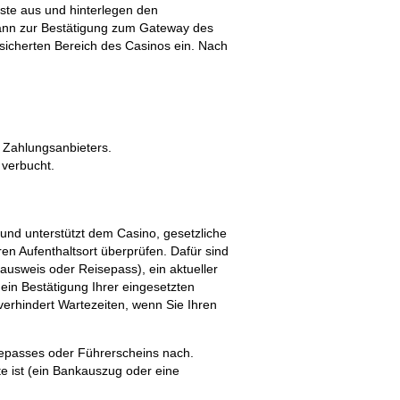
ste aus und hinterlegen den
ann zur Bestätigung zum Gateway des
esicherten Bereich des Casinos ein. Nach
 Zahlungsanbieters.
 verbucht.
t und unterstützt dem Casino, gesetzliche
ren Aufenthaltsort überprüfen. Dafür sind
ausweis oder Reisepass), ein aktueller
in Bestätigung Ihrer eingesetzten
erhindert Wartezeiten, wenn Sie Ihren
sepasses oder Führerscheins nach.
te ist (ein Bankauszug oder eine