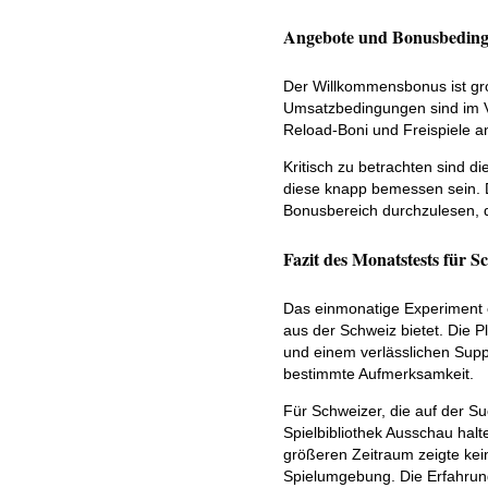
Angebote und Bonusbeding
Der Willkommensbonus ist gro
Umsatzbedingungen sind im Ve
Reload-Boni und Freispiele an
Kritisch zu betrachten sind di
diese knapp bemessen sein. D
Bonusbereich durchzulesen, da
Fazit des Monatstests für S
Das einmonatige Experiment of
aus der Schweiz bietet. Die 
und einem verlässlichen Supp
bestimmte Aufmerksamkeit.
Für Schweizer, die auf der 
Spielbibliothek Ausschau halt
größeren Zeitraum zeigte ke
Spielumgebung. Die Erfahrun