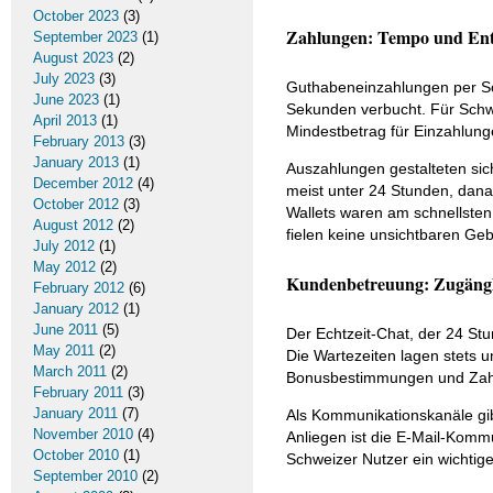
October 2023
(3)
Zahlungen: Tempo und Ent
September 2023
(1)
August 2023
(2)
July 2023
(3)
Guthabeneinzahlungen per Sof
June 2023
(1)
Sekunden verbucht. Für Schw
April 2013
(1)
Mindestbetrag für Einzahlunge
February 2013
(3)
January 2013
(1)
Auszahlungen gestalteten sic
December 2012
(4)
meist unter 24 Stunden, dan
October 2012
(3)
Wallets waren am schnellsten
August 2012
(2)
fielen keine unsichtbaren Ge
July 2012
(1)
May 2012
(2)
Kundenbetreuung: Zugängl
February 2012
(6)
January 2012
(1)
June 2011
(5)
Der Echtzeit-Chat, der 24 St
May 2011
(2)
Die Wartezeiten lagen stets u
March 2011
(2)
Bonusbestimmungen und Zahl
February 2011
(3)
January 2011
(7)
Als Kommunikationskanäle gi
November 2010
(4)
Anliegen ist die E-Mail-Kommu
October 2010
(1)
Schweizer Nutzer ein wichtiger
September 2010
(2)