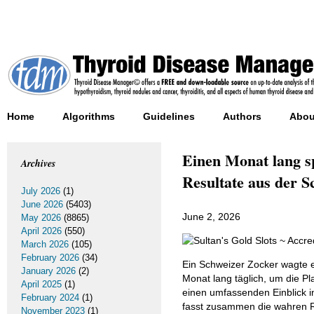
Home
Algorithms
Guidelines
Authors
Abou
Einen Monat lang sp
Archives
Resultate aus der S
July 2026
(1)
June 2026
(5403)
June 2, 2026
May 2026
(8865)
April 2026
(550)
March 2026
(105)
February 2026
(34)
Ein Schweizer Zocker wagte 
January 2026
(2)
Monat lang täglich, um die Pl
April 2025
(1)
einen umfassenden Einblick i
February 2024
(1)
fasst zusammen die wahren R
November 2023
(1)