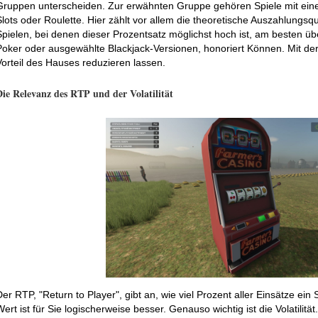
Gruppen unterscheiden. Zur erwähnten Gruppe gehören Spiele mit einem
Slots oder Roulette. Hier zählt vor allem die theoretische Auszahlungsq
Spielen, bei denen dieser Prozentsatz möglichst hoch ist, am besten 
Poker oder ausgewählte Blackjack-Versionen, honoriert Können. Mit der 
Vorteil des Hauses reduzieren lassen.
Die Relevanz des RTP und der Volatilität
Der RTP, "Return to Player", gibt an, wie viel Prozent aller Einsätze ein S
ert ist für Sie logischerweise besser. Genauso wichtig ist die Volatilität.