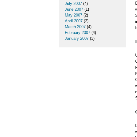
July 2007
(4)
June 2007
(1)
May 2007
(2)
April 2007
(2)
March 2007
(4)
February 2007
(4)
January 2007
(3)