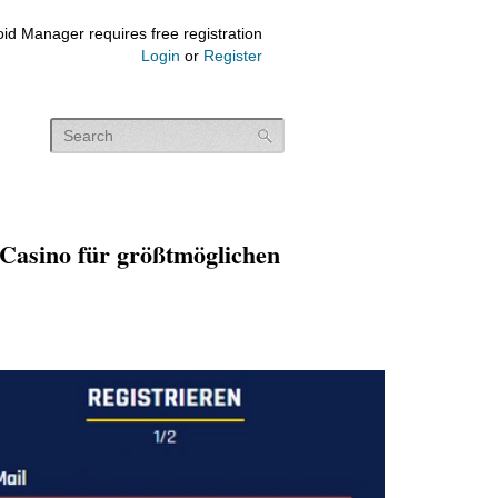
id Manager requires free registration
Login
or
Register
Casino für größtmöglichen