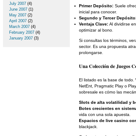
July 2007
(4)
Primer Depósito:
Suele ofrec
June 2007
(1)
inicial para conocer.
May 2007
(2)
Segundo y Tercer Depósito
April 2007
(2)
Ventaja Clave:
Al dividirse e
March 2007
(4)
optimizar al bono.
February 2007
(4)
January 2007
(3)
Si consultas los términos, ve
sector. Es una propuesta atr
prolongarse.
Una Colección de Juegos Co
El listado es la base de tod
NetEnt, Pragmatic Play o Play
sobresale es cómo las mecáni
Slots de alta volatilidad y 
Botes crecientes en sistem
vida con una sola apuesta.
Espacios de live casino con
blackjack.