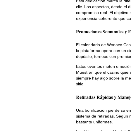
Esta dedicación marca la dif
clic. Los aspectos, desde el 
compromiso real. El objetivo
experiencia coherente que cu
Promociones Semanales y E
El calendario de Wonaco Casi
la plataforma opera con un ci
depósito, torneos con premio
Estos eventos meten emoción 
Muestran que el casino quiere
siempre hay algo sobre la me
sitio.
Retiradas Rápidas y Manej
Una bonificación pierde su en
sistema de retiradas. Según m
bastante uniformes.