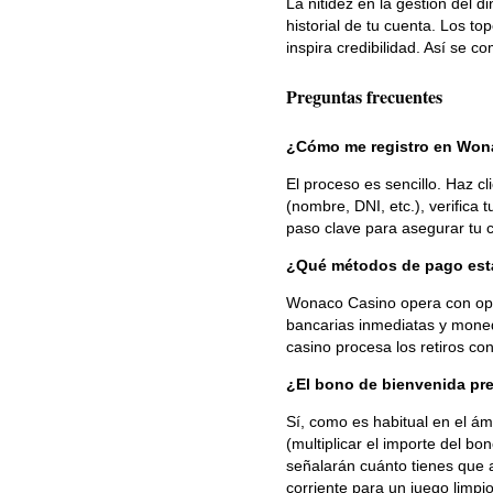
La nitidez en la gestión del 
historial de tu cuenta. Los to
inspira credibilidad. Así se co
Preguntas frecuentes
¿Cómo me registro en Won
El proceso es sencillo. Haz cl
(nombre, DNI, etc.), verifica 
paso clave para asegurar tu c
¿Qué métodos de pago está
Wonaco Casino opera con opcio
bancarias inmediatas y monede
casino procesa los retiros c
¿El bono de bienvenida pre
Sí, como es habitual en el á
(multiplicar el importe del b
señalarán cuánto tienes que 
corriente para un juego limpio