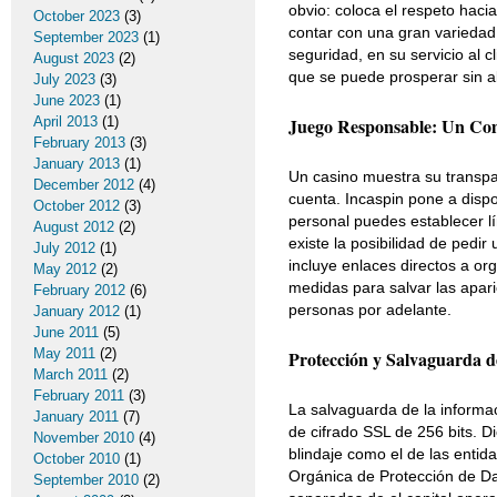
obvio: coloca el respeto haci
October 2023
(3)
contar con una gran variedad 
September 2023
(1)
seguridad, en su servicio al 
August 2023
(2)
que se puede prosperar sin a
July 2023
(3)
June 2023
(1)
April 2013
(1)
Juego Responsable: Un Co
February 2013
(3)
January 2013
(1)
Un casino muestra su transpa
December 2012
(4)
cuenta. Incaspin pone a dispo
October 2012
(3)
personal puedes establecer lí
August 2012
(2)
existe la posibilidad de pedi
July 2012
(1)
incluye enlaces directos a o
May 2012
(2)
medidas para salvar las apari
February 2012
(6)
personas por adelante.
January 2012
(1)
June 2011
(5)
May 2011
(2)
Protección y Salvaguarda d
March 2011
(2)
February 2011
(3)
La salvaguarda de la informac
January 2011
(7)
de cifrado SSL de 256 bits. D
November 2010
(4)
blindaje como el de las entid
October 2010
(1)
Orgánica de Protección de Da
September 2010
(2)