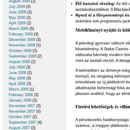
August 2009
(2)
Élő kaszinó részleg:
Az élő 
July 2009
(3)
asztalválasztékkal. A Blackjac
June 2009
(2)
Nyerd el a főnyereményt és 
May 2009
(2)
számára sok progresszív jackp
April 2009
(2)
Mobilélményt nyújtó és kül
March 2009
(5)
February 2009
(3)
December 2008
(3)
A jelenlegi gyorsan változó 
November 2008
(1)
követelmény. A Stake Casino e
October 2008
(3)
változata bármely modern bön
September 2008
(2)
mint az asztali verzió. A desig
August 2008
(2)
July 2008
(3)
A tekintetben az élményt még
June 2008
(2)
könnyű, és rengeteg előnnyel 
May 2008
(3)
értesítések az új játékokról 
April 2008
(3)
alkalmazás biztonsági foka a
March 2008
(1)
játszani anélkül, hogy az élm
February 2008
(3)
January 2008
(3)
Fizetési lehetőségek és vill
December 2007
(3)
November 2007
(5)
October 2007
(2)
A pénzkezelés hatékonysága k
September 2007
(4)
számos, a magyar játékosok sz
August 2007
(3)