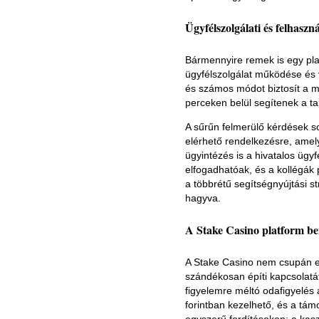
Ügyfélszolgálati és felhaszn
Bármennyire remek is egy pla
ügyfélszolgálat működése és
és számos módot biztosít a m
perceken belül segítenek a ta
A sűrűn felmerülő kérdések s
elérhető rendelkezésre, amel
ügyintézés is a hivatalos ügyf
elfogadhatóak, és a kollégák
a többrétű segítségnyújtási s
hagyva.
A Stake Casino platform b
A Stake Casino nem csupán e
szándékosan építi kapcsolatá
figyelemre méltó odafigyelés 
forintban kezelhető, és a tá
egyszerű fordításokon; a kas