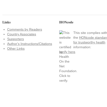
Links
HONcode
Comments by Readers
This site complies wit
Country Associates
the
HONcode standar
Supporters
for trustworthy health
Author's Instructions/Citations
information:
Other Links
verify here
.