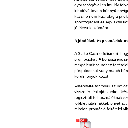
gyorsaságával és intuitív foly
lehetővé téve a könnyű navig
kaszinó nem kizárólag a játék
sportfogadást és egy aktív kö
játékosok számára.
Ajándékok és promóciók m
A Stake Casino felismeri, hog
promóciókat. A bónuszrendszer
megfélemlítse nehéz feltétele
pörgetéseket vagy match bónus
körülmények között.
Amennyire fontosak az üdvözl
visszatérítési ajánlatokat, 
regisztrált felhasználóknak 
többlet jutalmakkal, privát a
minden promóció feltételei vi