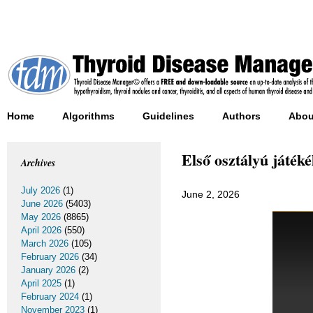
Home
Algorithms
Guidelines
Authors
Abou
Első osztályú játék
Archives
July 2026
(1)
June 2, 2026
June 2026
(5403)
May 2026
(8865)
April 2026
(550)
March 2026
(105)
February 2026
(34)
January 2026
(2)
April 2025
(1)
February 2024
(1)
November 2023
(1)