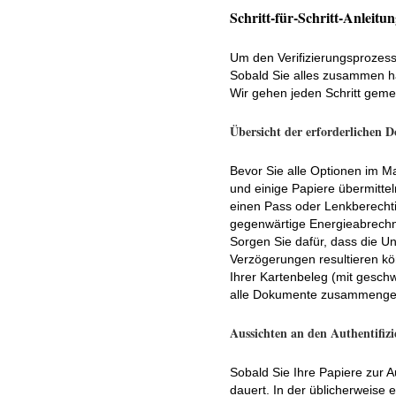
Schritt-für-Schritt-Anleitu
Um den Verifizierungsprozess
Sobald Sie alles zusammen ha
Wir gehen jeden Schritt geme
Übersicht der erforderlichen 
Bevor Sie alle Optionen im 
und einige Papiere übermittel
einen Pass oder Lenkberechtig
gegenwärtige Energieabrechnu
Sorgen Sie dafür, dass die U
Verzögerungen resultieren kö
Ihrer Kartenbeleg (mit gesch
alle Dokumente zusammengetr
Aussichten an den Authentifizi
Sobald Sie Ihre Papiere zur A
dauert. In der üblicherweise 