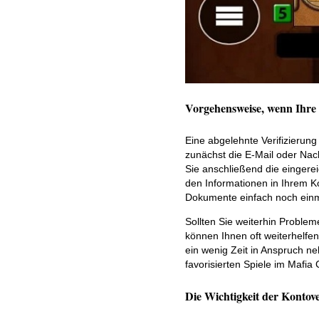
Vorgehensweise, wenn Ihre V
Eine abgelehnte Verifizierun
zunächst die E-Mail oder Nach
Sie anschließend die eingerei
den Informationen in Ihrem K
Dokumente einfach noch einm
Sollten Sie weiterhin Proble
können Ihnen oft weiterhelfe
ein wenig Zeit in Anspruch n
favorisierten Spiele im Mafia
Die Wichtigkeit der Kontove