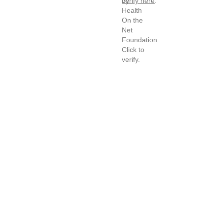
verify here
.