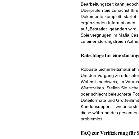
Bearbeitungszeit kann jedoch 
Überprüfen Sie zunächst Ihre 
Dokumente komplett, startet 
ergänzenden Informationen 
auf „Bestätigt“ geändert wi
Spielvergnügen im Mafia Casin
zu einer störungsfreien Authe
Ratschläge für eine störungs
Robuste Sicherheitsmaßnahme
Um den Vorgang zu erleichtern
Wohnsitznachweis, im Voraus 
Wartezeiten. Stellen Sie sich
oder schlecht beleuchtete Fo
Dateiformate und Größenlimit
Kundensupport – wir unterstü
diese während des gesamten P
problemlos.
FAQ zur Verifizierung für 