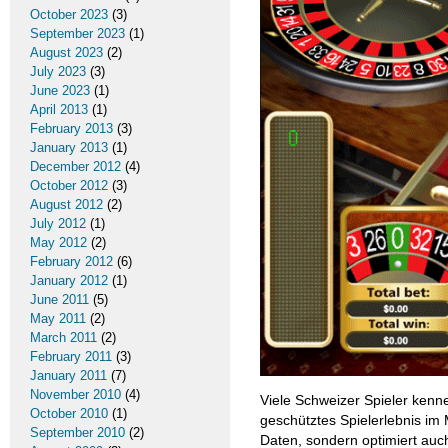
October 2023
(3)
September 2023
(1)
August 2023
(2)
July 2023
(3)
June 2023
(1)
April 2013
(1)
February 2013
(3)
January 2013
(1)
December 2012
(4)
October 2012
(3)
August 2012
(2)
July 2012
(1)
May 2012
(2)
February 2012
(6)
January 2012
(1)
June 2011
(5)
May 2011
(2)
March 2011
(2)
February 2011
(3)
January 2011
(7)
November 2010
(4)
Viele Schweizer Spieler kennen
October 2010
(1)
geschütztes Spielerlebnis im 
September 2010
(2)
Daten, sondern optimiert auch