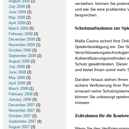
August 2009
(2)
verstehen, können Sie potenz
July 2009
(3)
und wie Sie eine problemlos 
June 2009
(2)
besprechen.
May 2009
(2)
April 2009
(2)
Schutzmaßnahmen zur Spiel
March 2009
(5)
February 2009
(3)
December 2008
(3)
Mafia Casino sichert Ihre On
November 2008
(1)
Spielerbestätigung ein. Der S
October 2008
(3)
Verschlüsselungstechnologien
September 2008
(2)
Authentifizierungsmethoden wi
August 2008
(2)
Schutz gewährleisten. Dieser
July 2008
(3)
und bietet Ihnen somit mehr S
June 2008
(2)
May 2008
(3)
Darüber hinaus stehen Ihnen 
April 2008
(3)
sichere Verifizierung Ihrer Pe
March 2008
(1)
erneuert seine Schutzsystem
February 2008
(3)
können Sie unbesorgt spielen
January 2008
(3)
müssen.
December 2007
(3)
November 2007
(5)
Zeitrahmen für die Kontove
October 2007
(2)
September 2007
(4)
August 2007
(3)
Wenn Sie den Verifizierungsp