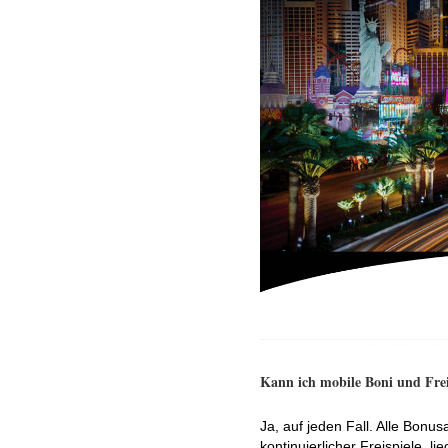
Kann ich mobile Boni und Frei
Ja, auf jeden Fall. Alle Bon
kontinuierlicher Freispiele, l