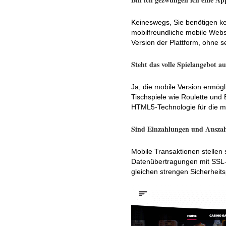
Keineswegs, Sie benötigen ke
mobilfreundliche mobile Webs
Version der Plattform, ohne s
Steht das volle Spielangebot 
Ja, die mobile Version ermögl
Tischspiele wie Roulette und 
HTML5-Technologie für die mo
Sind Einzahlungen und Auszah
Mobile Transaktionen stellen 
Datenübertragungen mit SSL-
gleichen strengen Sicherheit