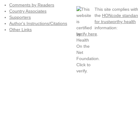
Comments by Readers
This site complies wit
Country Associates
the
HONcode standar
Supporters
for trustworthy health
Author's Instructions/Citations
information:
Other Links
verify here
.