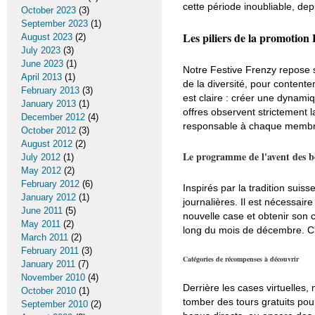
cette période inoubliable, dep
October 2023
(3)
September 2023
(1)
Les piliers de la promotion 
August 2023
(2)
July 2023
(3)
June 2023
(1)
Notre Festive Frenzy repose s
April 2013
(1)
de la diversité, pour content
February 2013
(3)
est claire : créer une dynami
January 2013
(1)
offres observent strictement 
December 2012
(4)
responsable à chaque membr
October 2012
(3)
August 2012
(2)
Le programme de l'avent des b
July 2012
(1)
May 2012
(2)
February 2012
(6)
Inspirés par la tradition sui
January 2012
(1)
journalières. Il est nécessai
June 2011
(5)
nouvelle case et obtenir son 
May 2011
(2)
long du mois de décembre. C'
March 2011
(2)
February 2011
(3)
Catégories de récompenses à découvrir
January 2011
(7)
November 2010
(4)
Derrière les cases virtuelle
October 2010
(1)
tomber des tours gratuits pou
September 2010
(2)