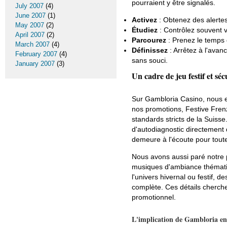
pourraient y être signalés.
July 2007
(4)
June 2007
(1)
Activez
: Obtenez des alertes
May 2007
(2)
Étudiez
: Contrôlez souvent v
April 2007
(2)
Parcourez
: Prenez le temps d
March 2007
(4)
Définissez
: Arrêtez à l'ava
February 2007
(4)
sans souci.
January 2007
(3)
Un cadre de jeu festif et séc
Sur Gambloria Casino, nous e
nos promotions, Festive Fren
standards stricts de la Suisse
d'autodiagnostic directement da
demeure à l'écoute pour toute
Nous avons aussi paré notre p
musiques d'ambiance thémat
l'univers hivernal ou festif,
complète. Ces détails cherch
promotionnel.
L'implication de Gambloria env