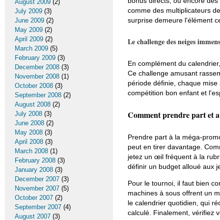
bonus directs, ou encore des t
August 2009
(2)
comme des multiplicateurs de
July 2009
(3)
surprise demeure l'élément ce
June 2009
(2)
May 2009
(2)
April 2009
(2)
Le challenge des neiges immen
March 2009
(5)
February 2009
(3)
En complément du calendrier,
December 2008
(3)
Ce challenge amusant rassemb
November 2008
(1)
période définie, chaque mise 
October 2008
(3)
compétition bon enfant et l'e
September 2008
(2)
August 2008
(2)
Comment prendre part et a
July 2008
(3)
June 2008
(2)
May 2008
(3)
Prendre part à la méga-promo
April 2008
(3)
peut en tirer davantage. Com
March 2008
(1)
jetez un œil fréquent à la rub
February 2008
(3)
définir un budget alloué aux j
January 2008
(3)
December 2007
(3)
Pour le tournoi, il faut bien 
November 2007
(5)
machines à sous offrent un me
October 2007
(2)
le calendrier quotidien, qui r
September 2007
(4)
calculé. Finalement, vérifiez 
August 2007
(3)