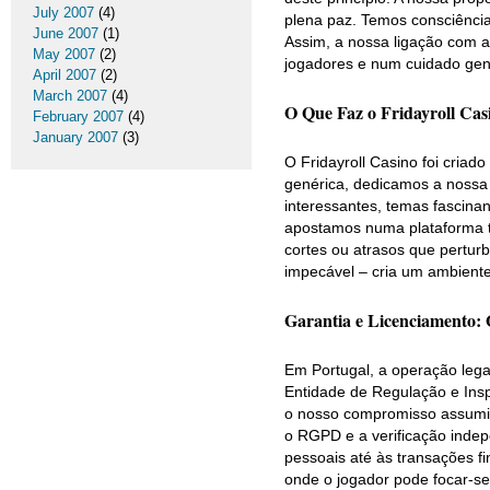
July 2007
(4)
plena paz. Temos consciência
June 2007
(1)
Assim, a nossa ligação com a
May 2007
(2)
jogadores e num cuidado gen
April 2007
(2)
March 2007
(4)
O Que Faz o Fridayroll Casi
February 2007
(4)
January 2007
(3)
O Fridayroll Casino foi criad
genérica, dedicamos a nossa 
interessantes, temas fascina
apostamos numa plataforma té
cortes ou atrasos que pertur
impecável – cria um ambient
Garantia e Licenciamento:
Em Portugal, a operação lega
Entidade de Regulação e Insp
o nosso compromisso assumid
o RGPD e a verificação indep
pessoais até às transações fi
onde o jogador pode focar-se