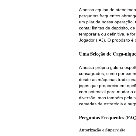
A nossa equipa de atendiment
perguntas frequentes abrangen
um pilar da nossa operação. 
conta: limites de depósito, 
temporária ou definitiva, e f
Jogador (IAJ). O propósito é 
Uma Seleção de Caça-níque
A nossa própria galeria espe
consagrados, como por exemp
desde as máquinas tradicionai
jogos que proporcionem opçõe
com potencial para mudar o d
diversão, mas também pela s
camadas de estratégia e sur
Perguntas Frequentes (FAQ)
Autorização e Supervisão