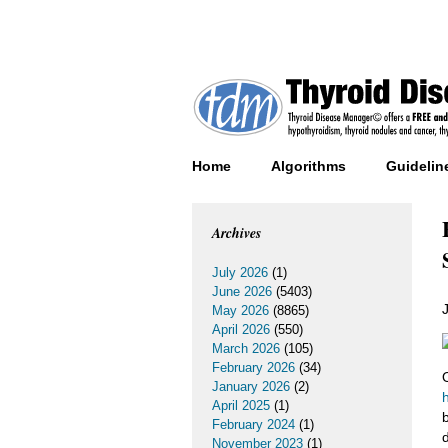
Home
Algorithms
Guidelin
Archives
July 2026
(1)
June 2026
(5403)
May 2026
(8865)
April 2026
(550)
March 2026
(105)
February 2026
(34)
January 2026
(2)
April 2025
(1)
February 2024
(1)
November 2023
(1)