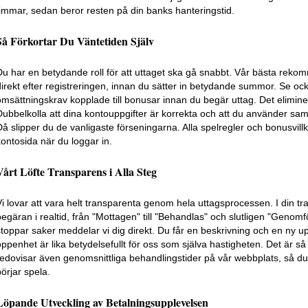
timmar, sedan beror resten på din banks hanteringstid.
Så Förkortar Du Väntetiden Själv
Du har en betydande roll för att uttaget ska gå snabbt. Vår bästa rekomm
direkt efter registreringen, innan du sätter in betydande summor. Se också
omsättningskrav kopplade till bonusar innan du begär uttag. Det elimine
Dubbelkolla att dina kontouppgifter är korrekta och att du använder sa
Då slipper du de vanligaste förseningarna. Alla spelregler och bonusvillkor
kontosida när du loggar in.
Vårt Löfte Transparens i Alla Steg
Vi lovar att vara helt transparenta genom hela uttagsprocessen. I din tra
begäran i realtid, från "Mottagen" till "Behandlas" och slutligen "Geno
stoppar saker meddelar vi dig direkt. Du får en beskrivning och en ny up
öppenhet är lika betydelsefullt för oss som själva hastigheten. Det är så
redovisar även genomsnittliga behandlingstider på vår webbplats, så du
börjar spela.
Löpande Utveckling av Betalningsupplevelsen