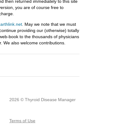
nd then returned immediately to this site
ersion, you are of course free to
 charge.
rthlink.net
. May we note that we must
ntinue providing our (otherwise) totally
 web-book to the thousands of physicians
r. We also welcome contributions.
2026 © Thyroid Disease Manager
Terms of Use