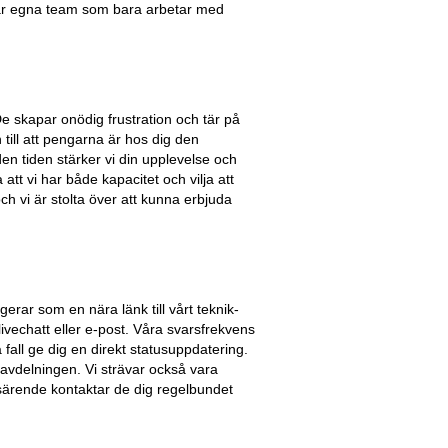
i har egna team som bara arbetar med
e skapar onödig frustration och tär på
till att pengarna är hos dig den
en tiden stärker vi din upplevelse och
a att vi har både kapacitet och vilja att
och vi är stolta över att kunna erbjuda
erar som en nära länk till vårt teknik-
ivechatt eller e-post. Våra svarsfrekvens
fall ge dig en direkt statusuppdatering.
savdelningen. Vi strävar också vara
särende kontaktar de dig regelbundet