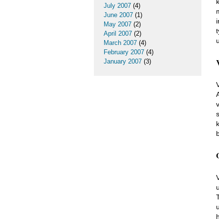
July 2007
(4)
June 2007
(1)
i
May 2007
(2)
April 2007
(2)
March 2007
(4)
February 2007
(4)
January 2007
(3)