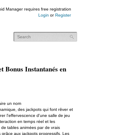
id Manager requires free registration
Login
or
Register
et Bonus Instantanés en
faire un nom
ynamique, des jackpots qui font rêver et
er l'effervescence d'une salle de jeu
teraction en temps réel et les
e de tables animées par de vrais
 grâce aux jackpots progressifs. Les