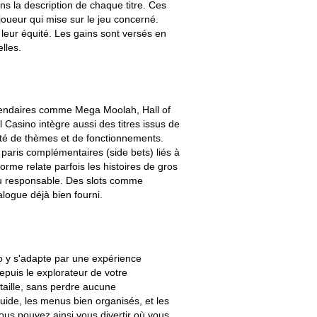
s la description de chaque titre. Ces
oueur qui mise sur le jeu concerné.
leur équité. Les gains sont versés en
elles.
gendaires comme Mega Moolah, Hall of
 Casino intègre aussi des titres issus de
ité de thèmes et de fonctionnements.
 paris complémentaires (side bets) liés à
orme relate parfois les histoires de gros
 jeu responsable. Des slots comme
ogue déjà bien fourni.
no y s'adapte par une expérience
epuis le explorateur de votre
taille, sans perdre aucune
 fluide, les menus bien organisés, et les
s pouvez ainsi vous divertir où vous