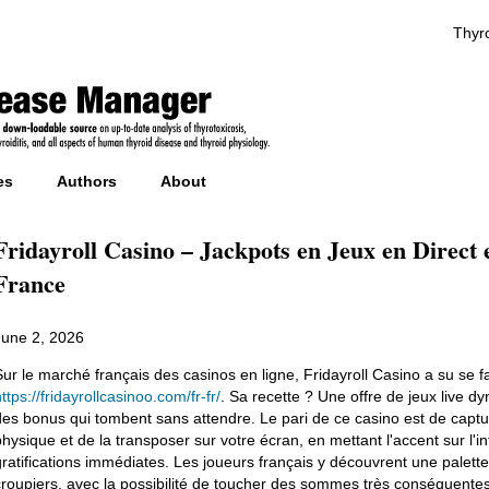
Thyro
es
Authors
About
Fridayroll Casino – Jackpots en Jeux en Direct 
France
June 2, 2026
Sur le marché français des casinos en ligne, Fridayroll Casino a su se 
ttps://fridayrollcasinoo.com/fr-fr/
. Sa recette ? Une offre de jeux live d
des bonus qui tombent sans attendre. Le pari de ce casino est de captur
physique et de la transposer sur votre écran, en mettant l'accent sur l'in
gratifications immédiates. Les joueurs français y découvrent une palett
croupiers, avec la possibilité de toucher des sommes très conséquentes