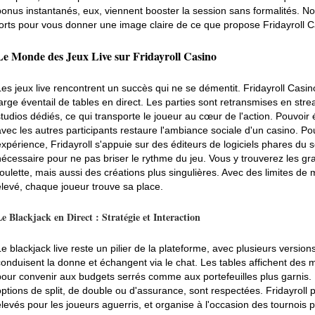
bonus instantanés, eux, viennent booster la session sans formalités. N
forts pour vous donner une image claire de ce que propose Fridayroll C
Le Monde des Jeux Live sur Fridayroll Casino
Les jeux live rencontrent un succès qui ne se démentit. Fridayroll Casi
large éventail de tables en direct. Les parties sont retransmises en str
studios dédiés, ce qui transporte le joueur au cœur de l'action. Pouvoir
avec les autres participants restaure l'ambiance sociale d'un casino. Pou
expérience, Fridayroll s'appuie sur des éditeurs de logiciels phares du se
nécessaire pour ne pas briser le rythme du jeu. Vous y trouverez les gra
roulette, mais aussi des créations plus singulières. Avec des limites de
élevé, chaque joueur trouve sa place.
e Blackjack en Direct : Stratégie et Interaction
Le blackjack live reste un pilier de la plateforme, avec plusieurs versio
conduisent la donne et échangent via le chat. Les tables affichent des
pour convenir aux budgets serrés comme aux portefeuilles plus garnis. 
options de split, de double ou d'assurance, sont respectées. Fridayrol
élevés pour les joueurs aguerris, et organise à l'occasion des tournois p