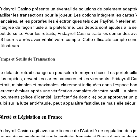
Fridayroll Casino présente un éventail de solutions de paiement adaptée
faciliter les transactions pour le joueur. Les options intègrent les carte
bancaires, et les portefeuilles électroniques tels que PayPal, Neteller e
intégrée de façon fluide à la plateforme. Les dépôts sont ajoutés à la 
tout de suite. Pour les retraits, Fridayroll Casino traite les demandes 
48 heures après avoir vérifié votre compte. Cette efficacité compte con
tilisateurs.
Temps et Seuils de Transaction
Le délai de retrait change un peu selon le moyen choisi. Les portefeuil
plus rapides, devant les cartes bancaires et les virements. Fridayroll C
retrait, minimales et maximales, clairement indiquées dans l'espace ban
peuvent évoluer après une vérification complète de votre profil. La pl
documents (pièce d'identité, justificatif de domicile) pour approuver un
la loi sur la lutte anti-fraude, peut apparaître fastidieuse mais elle sé
Sûreté et Législation en France
Fridayroll Casino agit avec une licence de l'Autorité de régulation des j
prouve de sa conformité sur le territoire français et l'force à suivre de