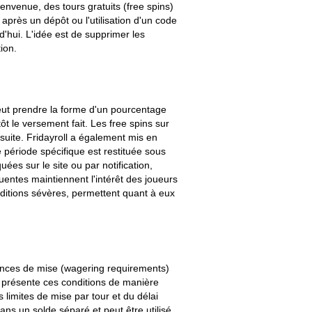
envenue, des tours gratuits (free spins)
près un dépôt ou l'utilisation d'un code
'hui. L'idée est de supprimer les
ion.
eut prendre la forme d'un pourcentage
t le versement fait. Les free spins sur
suite. Fridayroll a également mis en
période spécifique est restituée sous
es sur le site ou par notification,
uentes maintiennent l'intérêt des joueurs
ditions sévères, permettent quant à eux
ences de mise (wagering requirements)
o présente ces conditions de manière
s limites de mise par tour et du délai
dans un solde séparé et peut être utilisé