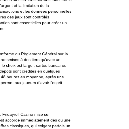
argent et la limitation de la
transactions et les données personnelles
res des jeux sont contrôlés
ies sont essentielles pour créer un
gne.
t conforme du Règlement Général sur la
ransmises à des tiers qu'avec un
 le choix est large : cartes bancaires
s dépôts sont crédités en quelques
4 à 48 heures en moyenne, après une
 permet aux joueurs d'avoir l'esprit
. Fridayroll Casino mise sur
é est accordé immédiatement dès qu'une
ffres classiques, qui exigent parfois un