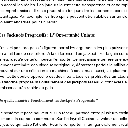
en accord les règles. Les joueurs louent cette transparence et cette rapi
incompréhensions. Il reste prudent de toujours lire les termes et conditi
avantages. Par exemple, les free spins peuvent être valables sur un slot
souvent encadrés pour un retrait.
Des Jackpots Progressifs : L']Opportunité Unique
Ces jackpots progressifs figurent parmi les arguments les plus puissants
en a fait l'un de ses piliers. À la différence d'un jackpot fixe, le gain 
le jeu, jusqu'à ce qu'un joueur l'emporte. Ce mécanisme génère une exci
peuvent atteindre des niveaux vertigineux, dépassant parfois le million 
trouvent sur une sélection de machines à sous, mais aussi, fait plus rare
live. Cette double approche est destinée à tous les profils, des amateur
plateforme propose majoritairement des jackpots réseaux, connectés à 
croissance très rapide du gain.
De quelle manière Fonctionnent les Jackpots Progressifs ?
Le système repose souvent sur un réseau partagé entre plusieurs casin
alimente la cagnotte commune. Sur Fridayroll Casino, la valeur actuelle 
le jeu, ce qui attise l'attente. Pour le remporter, il faut généralement r