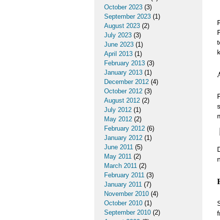
October 2023
(3)
September 2023
(1)
August 2023
(2)
July 2023
(3)
June 2023
(1)
April 2013
(1)
February 2013
(3)
January 2013
(1)
December 2012
(4)
October 2012
(3)
August 2012
(2)
July 2012
(1)
May 2012
(2)
February 2012
(6)
January 2012
(1)
June 2011
(5)
May 2011
(2)
n
March 2011
(2)
February 2011
(3)
January 2011
(7)
November 2010
(4)
October 2010
(1)
September 2010
(2)