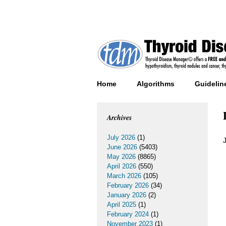
Home
Algorithms
Guidelin
Archives
July 2026
(1)
June 2026
(5403)
May 2026
(8865)
April 2026
(550)
March 2026
(105)
February 2026
(34)
January 2026
(2)
April 2025
(1)
February 2024
(1)
November 2023
(1)