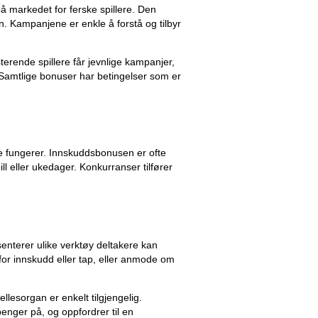
 markedet for ferske spillere. Den
n. Kampanjene er enkle å forstå og tilbyr
isterende spillere får jevnlige kampanjer,
 Samtlige bonuser har betingelser som er
ne fungerer. Innskuddsbonusen er ofte
ill eller ukedager. Konkurranser tilfører
esenterer ulike verktøy deltakere kan
 for innskudd eller tap, eller anmode om
lesorgan er enkelt tilgjengelig.
enger på, og oppfordrer til en