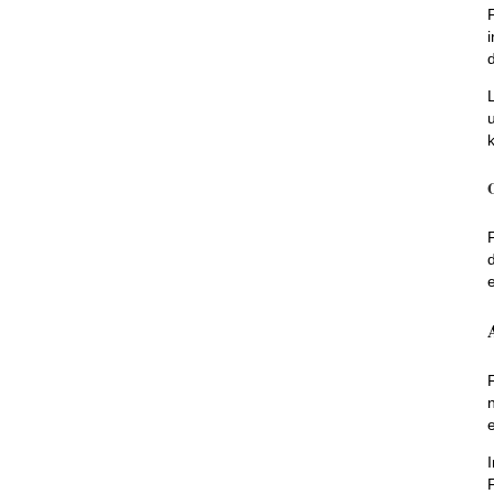
L
k
e