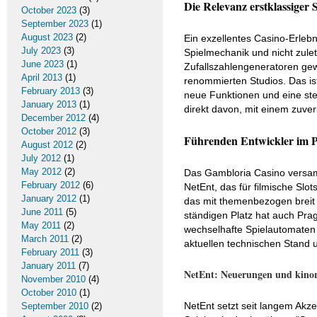
Die Relevanz erstklassiger 
October 2023
(3)
September 2023
(1)
August 2023
(2)
Ein exzellentes Casino-Erlebni
July 2023
(3)
Spielmechanik und nicht zulet
June 2023
(1)
Zufallszahlengeneratoren gew
April 2013
(1)
renommierten Studios. Das ist
February 2013
(3)
neue Funktionen und eine ste
January 2013
(1)
direkt davon, mit einem zuve
December 2012
(4)
October 2012
(3)
Führenden Entwickler im P
August 2012
(2)
July 2012
(1)
May 2012
(2)
Das Gambloria Casino versa
February 2012
(6)
NetEnt, das für filmische Slo
January 2012
(1)
das mit themenbezogen breit a
June 2011
(5)
ständigen Platz hat auch Prag
May 2011
(2)
wechselhafte Spielautomaten 
March 2011
(2)
aktuellen technischen Stand 
February 2011
(3)
January 2011
(7)
NetEnt: Neuerungen und kinor
November 2010
(4)
October 2010
(1)
NetEnt setzt seit langem Akze
September 2010
(2)