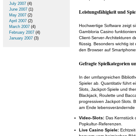
July 2007
(4)
June 2007
(1)
Leistungsfähigkeit und Spi
May 2007
(2)
April 2007
(2)
Hochwertige Software zeigt si
March 2007
(4)
Gambloria Casino funktionier
February 2007
(4)
Client-Server-Architekturen d
January 2007
(3)
flüssig. Besonders wichtig is
den Browser auf Smartphones 
Gefragte Spielkategorien 
In der umfangreichen Biblioth
Spieler ab. Quantitativ führt 
Slots, Jackpot-Spiele und th
Blackjack, Roulette und Bacca
progressiven Jackpot-Slots. Be
am Ende lebensverändernde
Video-Slots:
Das Kernstück d
Popkultur-Referenzen.
Live Casino Spiele:
Echtzeit