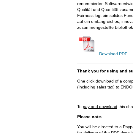
renommierten Softwareentwic
Qualität und Quantität zusamm
Fairness legt ein solides Fun
auf ein umfangreiches, innova
zusammengestellte Bibliothek
Download PDF
Thank you for using and
One click download of a compl
(including sales tax) to 
To
pay and download
this cha
Please note:
You will be directed to a Payp
for delivery of the PDF downl