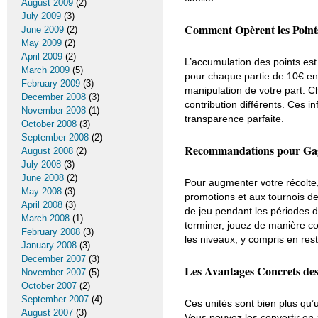
August 2009
(2)
July 2009
(3)
Comment Opèrent les Point
June 2009
(2)
May 2009
(2)
April 2009
(2)
L’accumulation des points est
March 2009
(5)
pour chaque partie de 10€ en
February 2009
(3)
manipulation de votre part. C
December 2008
(3)
contribution différents. Ces 
November 2008
(1)
transparence parfaite.
October 2008
(3)
September 2008
(2)
Recommandations pour Gagn
August 2008
(2)
July 2008
(3)
June 2008
(2)
Pour augmenter votre récolte, 
May 2008
(3)
promotions et aux tournois de
April 2008
(3)
de jeu pendant les périodes d
March 2008
(1)
terminer, jouez de manière c
February 2008
(3)
les niveaux, y compris en rest
January 2008
(3)
December 2007
(3)
Les Avantages Concrets des
November 2007
(5)
October 2007
(2)
September 2007
(4)
Ces unités sont bien plus qu’u
August 2007
(3)
Vous pouvez les convertir en 