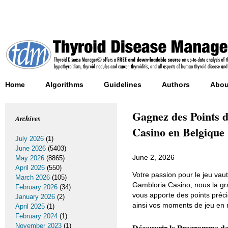
Home
Algorithms
Guidelines
Authors
Abou
Gagnez des Points 
Archives
Casino en Belgique
July 2026
(1)
June 2026
(5403)
June 2, 2026
May 2026
(8865)
April 2026
(550)
Votre passion pour le jeu vau
March 2026
(105)
Gambloria Casino, nous la gr
February 2026
(34)
vous apporte des points préci
January 2026
(2)
ainsi vos moments de jeu en
April 2025
(1)
February 2024
(1)
November 2023
(1)
Découvrir le Programme de