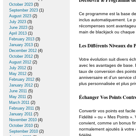
October 2023
(3)
September 2023
(1)
Ce programme est la base de n
August 2023
(2)
inclus automatiquement. Le pr
July 2023
(3)
récompenses sont avantageuse
June 2023
(1)
main de blackjack ou chaque 
April 2013
(1)
February 2013
(3)
Les Différents Niveaux du 
January 2013
(1)
December 2012
(4)
October 2012
(3)
Votre évolution suit divers 
August 2012
(2)
avec les avantages de base. E
July 2012
(1)
taux de conversion des points
May 2012
(2)
anniversaire et d’un service 
February 2012
(6)
plus personnalisée et plus pri
January 2012
(1)
June 2011
(5)
Échanger Vos Points Contre
May 2011
(2)
March 2011
(2)
February 2011
(3)
Convertir vos points est faci
January 2011
(7)
Fidélité » ou « Mes Points ». 
November 2010
(4)
convient, comme un bonus fina
October 2010
(1)
normalement ajoutés à votre c
September 2010
(2)
fidélité.